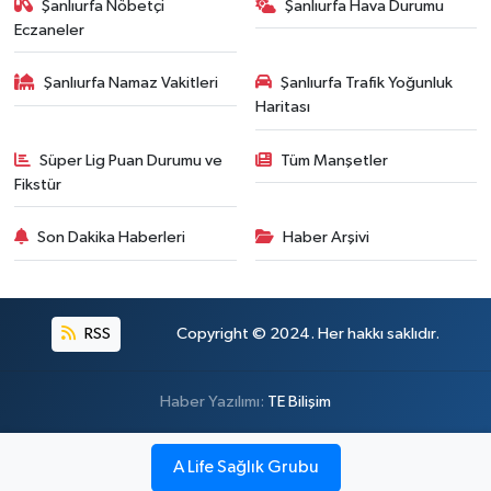
Şanlıurfa Nöbetçi
Şanlıurfa Hava Durumu
Eczaneler
Şanlıurfa Namaz Vakitleri
Şanlıurfa Trafik Yoğunluk
Haritası
Süper Lig Puan Durumu ve
Tüm Manşetler
Fikstür
Son Dakika Haberleri
Haber Arşivi
RSS
Copyright © 2024. Her hakkı saklıdır.
Haber Yazılımı:
TE Bilişim
A Life Sağlık Grubu