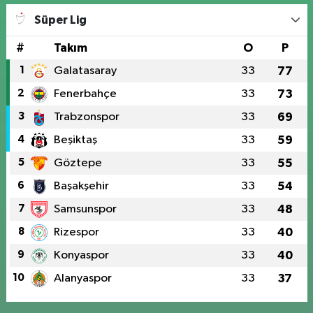
Süper Lig
#
Takım
O
P
1
Galatasaray
33
77
2
Fenerbahçe
33
73
3
Trabzonspor
33
69
4
Beşiktaş
33
59
5
Göztepe
33
55
6
Başakşehir
33
54
7
Samsunspor
33
48
8
Rizespor
33
40
9
Konyaspor
33
40
10
Alanyaspor
33
37