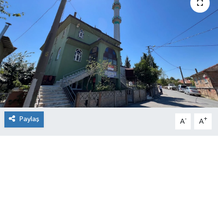
Paylaş
-
+
A
A