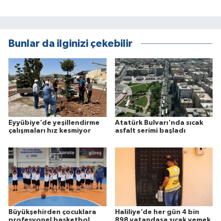
Bunlar da ilginizi çekebilir
Eyyübiye’de yeşillendirme
Atatürk Bulvarı'nda sıcak
çalışmaları hız kesmiyor
asfalt serimi başladı
Büyükşehirden çocuklara
Haliliye’de her gün 4 bin
profesyonel basketbol
898 vatandaşa sıcak yemek