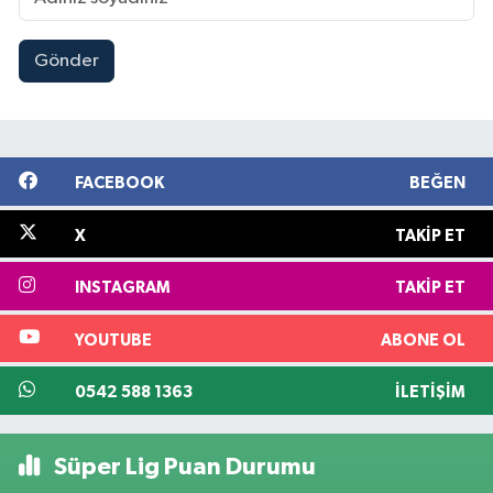
Gönder
FACEBOOK
BEĞEN
X
TAKIP ET
INSTAGRAM
TAKIP ET
YOUTUBE
ABONE OL
0542 588 1363
İLETIŞIM
Süper Lig Puan Durumu