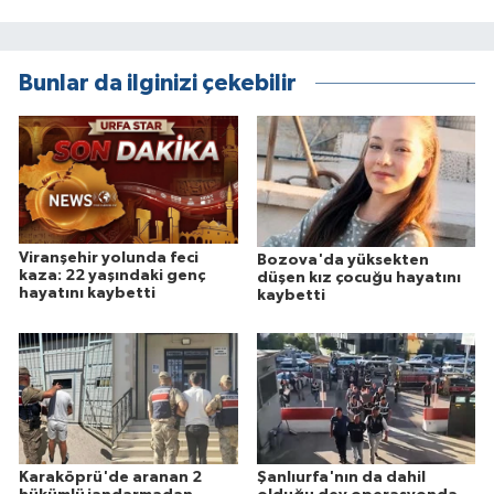
Bunlar da ilginizi çekebilir
Viranşehir yolunda feci
Bozova'da yüksekten
kaza: 22 yaşındaki genç
düşen kız çocuğu hayatını
hayatını kaybetti
kaybetti
Karaköprü'de aranan 2
Şanlıurfa'nın da dahil