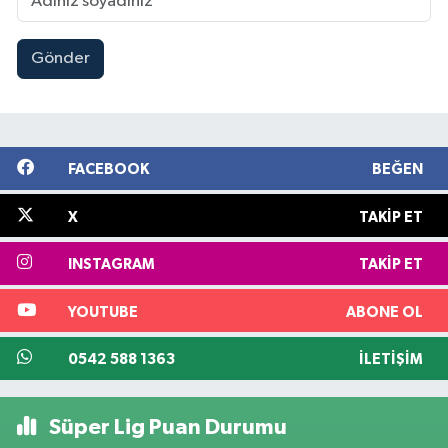
Gönder
FACEBOOK
BEĞEN
X
TAKIP ET
INSTAGRAM
TAKIP ET
YOUTUBE
ABONE OL
0542 588 1363
İLETIŞIM
Süper Lig Puan Durumu