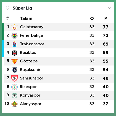
Süper Lig
#
Takım
O
P
1
Galatasaray
33
77
2
Fenerbahçe
33
73
3
Trabzonspor
33
69
4
Beşiktaş
33
59
5
Göztepe
33
55
6
Başakşehir
33
54
7
Samsunspor
33
48
8
Rizespor
33
40
9
Konyaspor
33
40
10
Alanyaspor
33
37