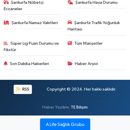
Şanlıurfa Nöbetçi
Şanlıurfa Hava Durumu
Eczaneler
Şanlıurfa Namaz Vakitleri
Şanlıurfa Trafik Yoğunluk
Haritası
Süper Lig Puan Durumu ve
Tüm Manşetler
Fikstür
Son Dakika Haberleri
Haber Arşivi
RSS
Copyright © 2024. Her hakkı saklıdır.
Haber Yazılımı:
TE Bilişim
A Life Sağlık Grubu