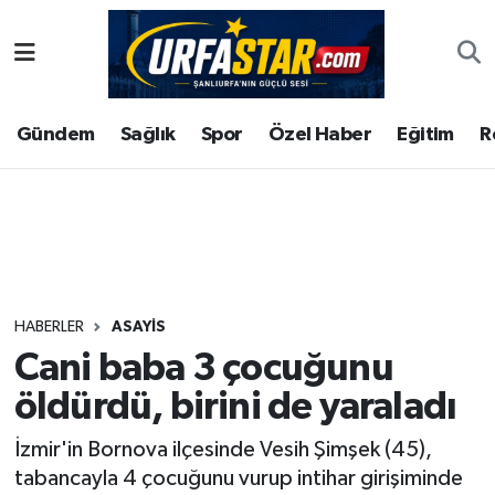
ASAYİS
Şanlıurfa Nöbetçi Eczaneler
Gündem
Sağlık
Spor
Özel Haber
Eğitim
R
ÇEVRE
Şanlıurfa Hava Durumu
DUNYA
Şanlıurfa Namaz Vakitleri
Eğitim
Şanlıurfa Trafik Yoğunluk Haritası
Ekonomi
Süper Lig Puan Durumu ve Fikstür
HABERLER
ASAYİS
Cani baba 3 çocuğunu
Gündem
Tüm Manşetler
öldürdü, birini de yaraladı
Kültür
Son Dakika Haberleri
İzmir'in Bornova ilçesinde Vesih Şimşek (45),
tabancayla 4 çocuğunu vurup intihar girişiminde
Magazin
Haber Arşivi