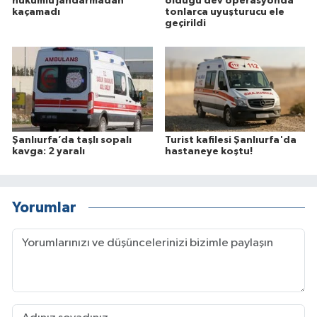
hükümlü jandarmadan
olduğu dev operasyonda
kaçamadı
tonlarca uyuşturucu ele
geçirildi
Şanlıurfa’da taşlı sopalı
Turist kafilesi Şanlıurfa'da
kavga: 2 yaralı
hastaneye koştu!
Yorumlar