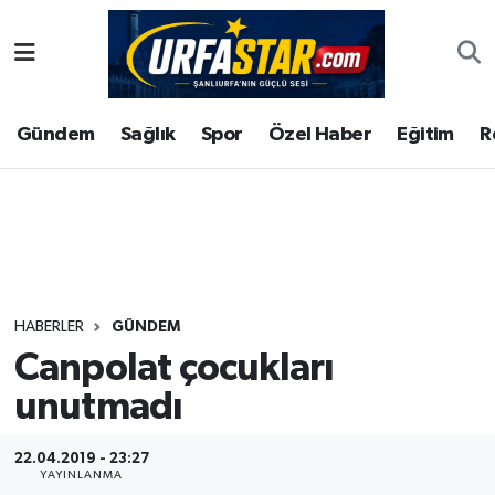
ASAYİS
Şanlıurfa Nöbetçi Eczaneler
Gündem
Sağlık
Spor
Özel Haber
Eğitim
R
ÇEVRE
Şanlıurfa Hava Durumu
DUNYA
Şanlıurfa Namaz Vakitleri
Eğitim
Şanlıurfa Trafik Yoğunluk Haritası
Ekonomi
Süper Lig Puan Durumu ve Fikstür
HABERLER
GÜNDEM
Canpolat çocukları
Gündem
Tüm Manşetler
unutmadı
Kültür
Son Dakika Haberleri
22.04.2019 - 23:27
Magazin
Haber Arşivi
YAYINLANMA