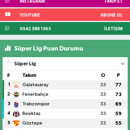
INSTAGRAM
TAKIP ET
YOUTUBE
ABONE OL
0542 588 1363
İLETIŞIM
Süper Lig Puan Durumu
Süper Lig
#
Takım
O
P
1
Galatasaray
33
77
2
Fenerbahçe
33
73
3
Trabzonspor
33
69
4
Beşiktaş
33
59
5
Göztepe
33
55