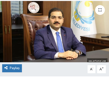
Paylaş
-
+
A
A