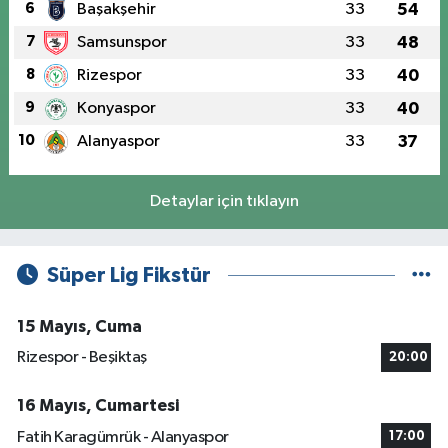
6
Başakşehir
33
54
7
Samsunspor
33
48
8
Rizespor
33
40
9
Konyaspor
33
40
10
Alanyaspor
33
37
Detaylar için tıklayın
Süper Lig Fikstür
15 Mayıs, Cuma
Rizespor - Beşiktaş
20:00
16 Mayıs, Cumartesi
Fatih Karagümrük - Alanyaspor
17:00