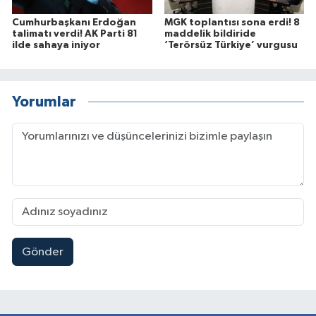
Cumhurbaşkanı Erdoğan
MGK toplantısı sona erdi! 8
talimatı verdi! AK Parti 81
maddelik bildiride
ilde sahaya iniyor
‘Terörsüz Türkiye’ vurgusu
Yorumlar
Gönder