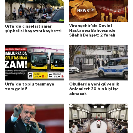
Viranşehir'de Devlet
Urfa'da cinsel istismar
Hastanesi Bahçesinde
şüphelisi hayatını kaybetti
Silahlı Dehşet: 2 Yaralı
Urfa'da toplu taşımaya
Okullarda yeni güvenlik
zam geldi!
önlemleri: 30 bin kişi işe
alınacak