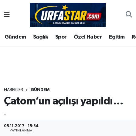
ASAYİS
Şanlıurfa Nöbetçi Eczaneler
Gündem
Sağlık
Spor
Özel Haber
Eğitim
R
ÇEVRE
Şanlıurfa Hava Durumu
DUNYA
Şanlıurfa Namaz Vakitleri
Eğitim
Şanlıurfa Trafik Yoğunluk Haritası
Ekonomi
Süper Lig Puan Durumu ve Fikstür
HABERLER
GÜNDEM
Çatom’un açılışı yapıldı…
Gündem
Tüm Manşetler
.
Kültür
Son Dakika Haberleri
05.11.2017 - 15:34
Magazin
Haber Arşivi
YAYINLANMA