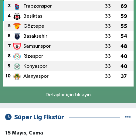
3
Trabzonspor
33
69
4
Beşiktaş
33
59
5
Göztepe
33
55
6
Başakşehir
33
54
7
Samsunspor
33
48
8
Rizespor
33
40
9
Konyaspor
33
40
10
Alanyaspor
33
37
Detaylar için tıklayın
Süper Lig Fikstür
15 Mayıs, Cuma