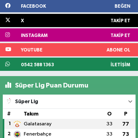
FACEBOOK
BEĞEN
X
TAKIP ET
INSTAGRAM
TAKIP ET
YOUTUBE
ABONE OL
0542 588 1363
İLETIŞIM
Süper Lig Puan Durumu
Süper Lig
#
Takım
O
P
1
Galatasaray
33
77
2
Fenerbahçe
33
73