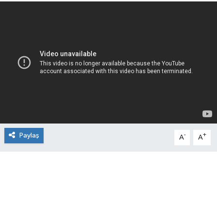
Paylaş
-
+
A
A