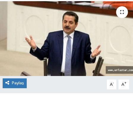
Paylaş
-
+
A
A