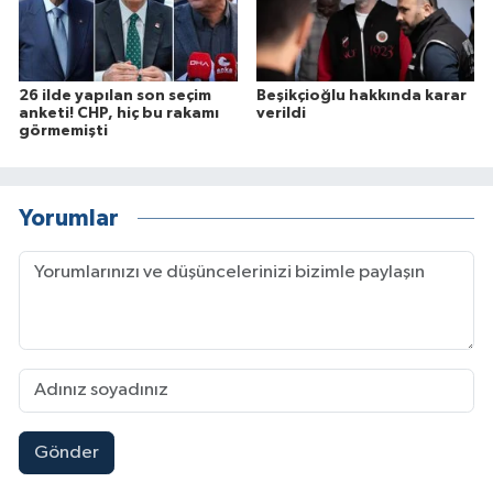
26 ilde yapılan son seçim
Beşikçioğlu hakkında karar
anketi! CHP, hiç bu rakamı
verildi
görmemişti
Yorumlar
Gönder