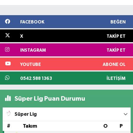
FACEBOOK
BEĞEN
X
TAKIP ET
INSTAGRAM
TAKIP ET
YOUTUBE
ABONE OL
0542 588 1363
İLETIŞIM
Süper Lig Puan Durumu
Süper Lig
#
Takım
O
P