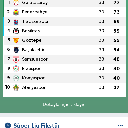
1
Galatasaray
33
77
2
Fenerbahçe
33
73
3
Trabzonspor
33
69
4
Beşiktaş
33
59
5
Göztepe
33
55
6
Başakşehir
33
54
7
Samsunspor
33
48
8
Rizespor
33
40
9
Konyaspor
33
40
10
Alanyaspor
33
37
Detaylar için tıklayın
Süper Lig Fikstür