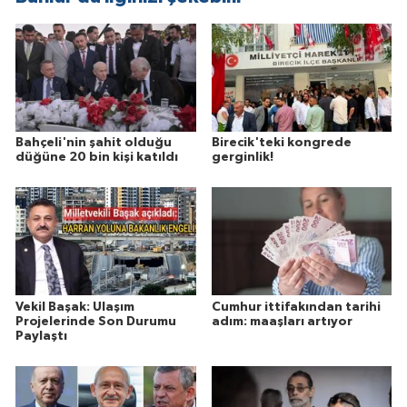
Bahçeli'nin şahit olduğu
Birecik'teki kongrede
düğüne 20 bin kişi katıldı
gerginlik!
Vekil Başak: Ulaşım
Cumhur ittifakından tarihi
Projelerinde Son Durumu
adım: maaşları artıyor
Paylaştı