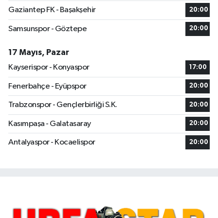
Gaziantep FK - Başakşehir
20:00
Samsunspor - Göztepe
20:00
17 Mayıs, Pazar
Kayserispor - Konyaspor
17:00
Fenerbahçe - Eyüpspor
20:00
Trabzonspor - Gençlerbirliği S.K.
20:00
Kasımpaşa - Galatasaray
20:00
Antalyaspor - Kocaelispor
20:00