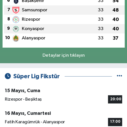
6
Başakşehir
33
54
7
Samsunspor
33
48
8
Rizespor
33
40
9
Konyaspor
33
40
10
Alanyaspor
33
37
Detaylar için tıklayın
Süper Lig Fikstür
15 Mayıs, Cuma
Rizespor - Beşiktaş
20:00
16 Mayıs, Cumartesi
Fatih Karagümrük - Alanyaspor
17:00