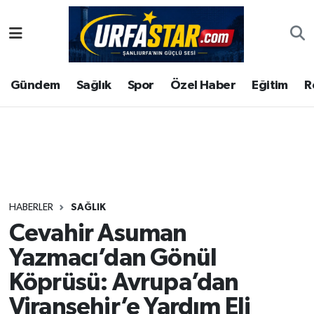
ASAYİS
Şanlıurfa Nöbetçi Eczaneler
Gündem
Sağlık
Spor
Özel Haber
Eğitim
R
ÇEVRE
Şanlıurfa Hava Durumu
DUNYA
Şanlıurfa Namaz Vakitleri
Eğitim
Şanlıurfa Trafik Yoğunluk Haritası
Ekonomi
Süper Lig Puan Durumu ve Fikstür
HABERLER
SAĞLIK
Cevahir Asuman
Gündem
Tüm Manşetler
Yazmacı’dan Gönül
Kültür
Son Dakika Haberleri
Köprüsü: Avrupa’dan
Viranşehir’e Yardım Eli
Magazin
Haber Arşivi