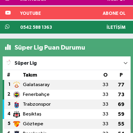
YOUTUBE
ABONE OL
0542 588 1363
İLETIŞIM
Süper Lig Puan Durumu
Süper Lig
#
Takım
O
P
1
Galatasaray
33
77
2
Fenerbahçe
33
73
3
Trabzonspor
33
69
4
Beşiktaş
33
59
5
Göztepe
33
55