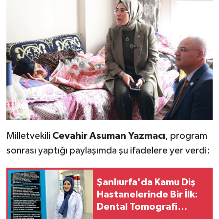
Milletvekili
Cevahir Asuman Yazmacı
, program
sonrası yaptığı paylaşımda şu ifadelere yer verdi:
Şanlıurfa'da Kamu Diş
Hastanelerinde Bir İlk:
Dental Tomografi