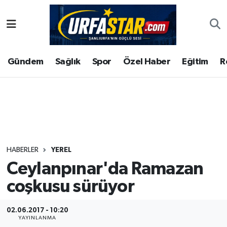
ASAYİS
Şanlıurfa Nöbetçi Eczaneler
Gündem
Sağlık
Spor
Özel Haber
Eğitim
R
ÇEVRE
Şanlıurfa Hava Durumu
DUNYA
Şanlıurfa Namaz Vakitleri
Eğitim
Şanlıurfa Trafik Yoğunluk Haritası
Ekonomi
Süper Lig Puan Durumu ve Fikstür
HABERLER
YEREL
Ceylanpınar'da Ramazan
Gündem
Tüm Manşetler
coşkusu sürüyor
Kültür
Son Dakika Haberleri
02.06.2017 - 10:20
Magazin
Haber Arşivi
YAYINLANMA