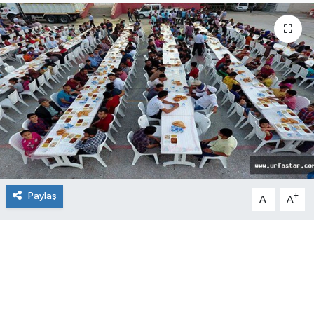
Paylaş
-
+
A
A