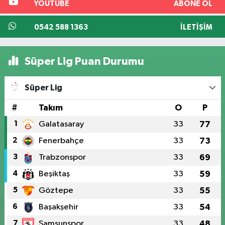
YOUTUBE
ABONE OL
0542 588 1363
İLETIŞIM
Süper Lig Puan Durumu
Süper Lig
#
Takım
O
P
1
Galatasaray
33
77
2
Fenerbahçe
33
73
3
Trabzonspor
33
69
4
Beşiktaş
33
59
5
Göztepe
33
55
6
Başakşehir
33
54
7
Samsunspor
33
48