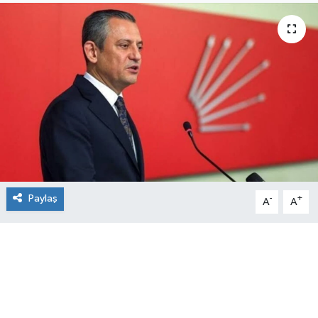
Paylaş
-
+
A
A