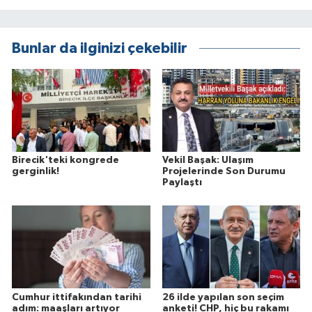
Bunlar da ilginizi çekebilir
Birecik'teki kongrede
Vekil Başak: Ulaşım
gerginlik!
Projelerinde Son Durumu
Paylaştı
Cumhur ittifakından tarihi
26 ilde yapılan son seçim
adım: maaşları artıyor
anketi! CHP, hiç bu rakamı