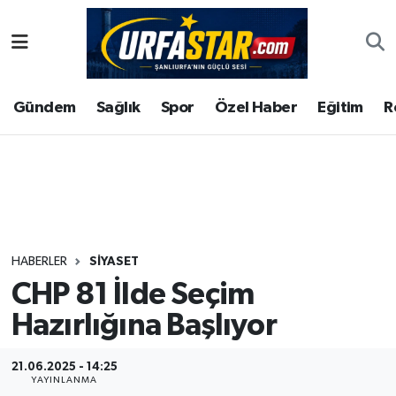
ASAYİS
Şanlıurfa Nöbetçi Eczaneler
Gündem
Sağlık
Spor
Özel Haber
Eğitim
R
ÇEVRE
Şanlıurfa Hava Durumu
DUNYA
Şanlıurfa Namaz Vakitleri
Eğitim
Şanlıurfa Trafik Yoğunluk Haritası
Ekonomi
Süper Lig Puan Durumu ve Fikstür
HABERLER
SIYASET
CHP 81 İlde Seçim
Gündem
Tüm Manşetler
Hazırlığına Başlıyor
Kültür
Son Dakika Haberleri
21.06.2025 - 14:25
Magazin
Haber Arşivi
YAYINLANMA