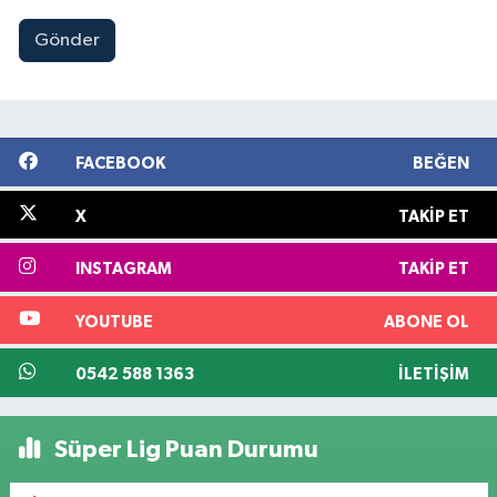
Gönder
FACEBOOK
BEĞEN
X
TAKIP ET
INSTAGRAM
TAKIP ET
YOUTUBE
ABONE OL
0542 588 1363
İLETIŞIM
Süper Lig Puan Durumu