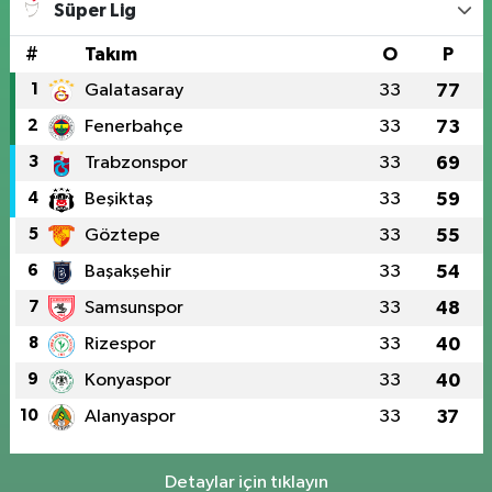
Süper Lig
#
Takım
O
P
1
Galatasaray
33
77
2
Fenerbahçe
33
73
3
Trabzonspor
33
69
4
Beşiktaş
33
59
5
Göztepe
33
55
6
Başakşehir
33
54
7
Samsunspor
33
48
8
Rizespor
33
40
9
Konyaspor
33
40
10
Alanyaspor
33
37
Detaylar için tıklayın