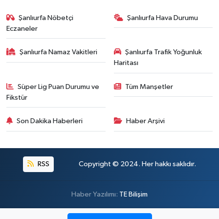
Şanlıurfa Nöbetçi
Şanlıurfa Hava Durumu
Eczaneler
Şanlıurfa Namaz Vakitleri
Şanlıurfa Trafik Yoğunluk
Haritası
Süper Lig Puan Durumu ve
Tüm Manşetler
Fikstür
Son Dakika Haberleri
Haber Arşivi
RSS
Copyright © 2024. Her hakkı saklıdır.
Haber Yazılımı:
TE Bilişim