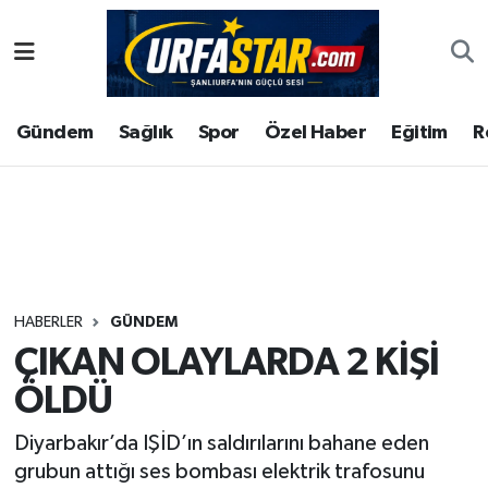
ASAYİS
Şanlıurfa Nöbetçi Eczaneler
Gündem
Sağlık
Spor
Özel Haber
Eğitim
R
ÇEVRE
Şanlıurfa Hava Durumu
DUNYA
Şanlıurfa Namaz Vakitleri
Eğitim
Şanlıurfa Trafik Yoğunluk Haritası
Ekonomi
Süper Lig Puan Durumu ve Fikstür
HABERLER
GÜNDEM
ÇIKAN OLAYLARDA 2 KİŞİ
Gündem
Tüm Manşetler
ÖLDÜ
Kültür
Son Dakika Haberleri
Diyarbakır’da IŞİD’ın saldırılarını bahane eden
grubun attığı ses bombası elektrik trafosunu
Magazin
Haber Arşivi