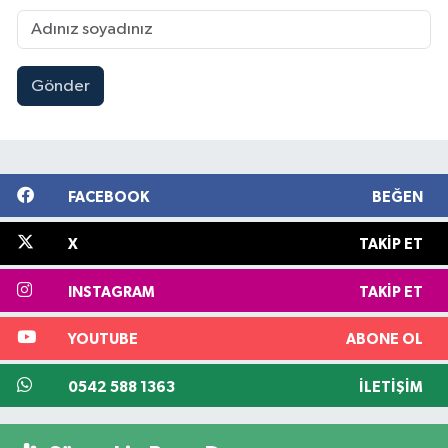
Gönder
FACEBOOK
BEĞEN
X
TAKIP ET
INSTAGRAM
TAKIP ET
YOUTUBE
ABONE OL
0542 588 1363
İLETIŞIM