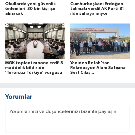
Okullarda yeni güvenlik
Cumhurbaşkanı Erdoğan
önlemleri: 30 bin kişi işe
talimatı verdi! AK Parti 81
alınacak
ilde sahaya iniyor
MGK toplantısı sona erdi! 8
Yeniden Refah'tan
maddelik bildiride
Rekreasyon Alanı Satışına
‘Terörsüz Türkiye’ vurgusu
Sert Çıkış...
Yorumlar