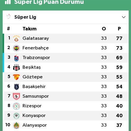
Süper Lig Puan Durumu
Süper Lig
#
Takım
O
P
1
Galatasaray
33
77
2
Fenerbahçe
33
73
3
Trabzonspor
33
69
4
Beşiktaş
33
59
5
Göztepe
33
55
6
Başakşehir
33
54
7
Samsunspor
33
48
8
Rizespor
33
40
9
Konyaspor
33
40
10
Alanyaspor
33
37