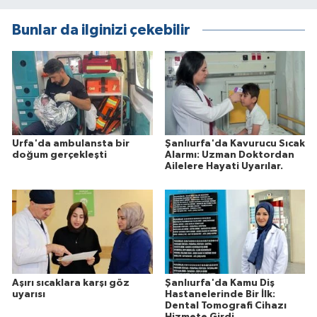
Bunlar da ilginizi çekebilir
Urfa'da ambulansta bir
Şanlıurfa'da Kavurucu Sıcak
doğum gerçekleşti
Alarmı: Uzman Doktordan
Ailelere Hayati Uyarılar.
Aşırı sıcaklara karşı göz
Şanlıurfa'da Kamu Diş
uyarısı
Hastanelerinde Bir İlk:
Dental Tomografi Cihazı
Hizmete Girdi