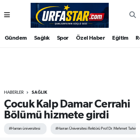
ASAYİS
Şanlıurfa Nöbetçi Eczaneler
Gündem
Sağlık
Spor
Özel Haber
Eğitim
R
ÇEVRE
Şanlıurfa Hava Durumu
DUNYA
Şanlıurfa Namaz Vakitleri
Eğitim
Şanlıurfa Trafik Yoğunluk Haritası
Ekonomi
Süper Lig Puan Durumu ve Fikstür
HABERLER
SAĞLIK
Çocuk Kalp Damar Cerrahi
Gündem
Tüm Manşetler
Bölümü hizmete girdi
Kültür
Son Dakika Haberleri
#Harran üniversitesi
#Harran Üniversitesi Rektörü Prof. Dr. Mehmet Tahir G
Magazin
Haber Arşivi