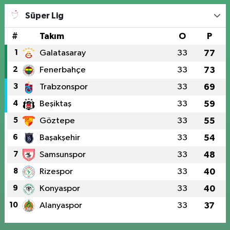
Süper Lig
#
Takım
O
P
1
Galatasaray
33
77
2
Fenerbahçe
33
73
3
Trabzonspor
33
69
4
Beşiktaş
33
59
5
Göztepe
33
55
6
Başakşehir
33
54
7
Samsunspor
33
48
8
Rizespor
33
40
9
Konyaspor
33
40
10
Alanyaspor
33
37