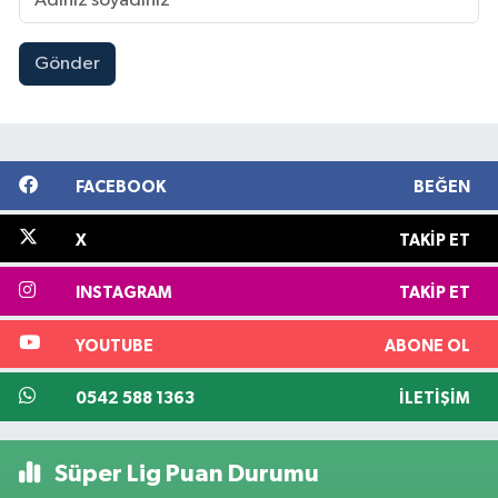
Gönder
FACEBOOK
BEĞEN
X
TAKIP ET
INSTAGRAM
TAKIP ET
YOUTUBE
ABONE OL
0542 588 1363
İLETIŞIM
Süper Lig Puan Durumu