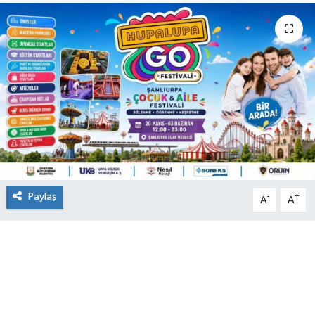
Paylaş
-
+
A
A