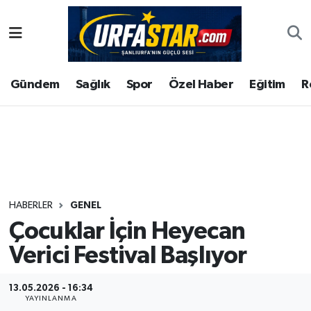
ASAYİS
Şanlıurfa Nöbetçi Eczaneler
Gündem
Sağlık
Spor
Özel Haber
Eğitim
R
ÇEVRE
Şanlıurfa Hava Durumu
DUNYA
Şanlıurfa Namaz Vakitleri
Eğitim
Şanlıurfa Trafik Yoğunluk Haritası
Ekonomi
Süper Lig Puan Durumu ve Fikstür
HABERLER
GENEL
Çocuklar İçin Heyecan
Gündem
Tüm Manşetler
Verici Festival Başlıyor
Kültür
Son Dakika Haberleri
13.05.2026 - 16:34
Magazin
Haber Arşivi
YAYINLANMA