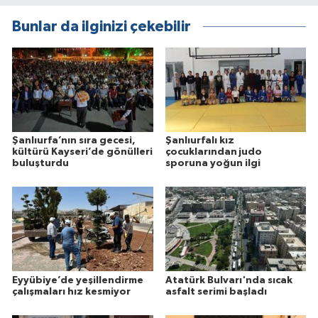
Bunlar da ilginizi çekebilir
Şanlıurfa’nın sıra gecesi,
Şanlıurfalı kız
kültürü Kayseri’de gönülleri
çocuklarından judo
buluşturdu
sporuna yoğun ilgi
Eyyübiye’de yeşillendirme
Atatürk Bulvarı'nda sıcak
çalışmaları hız kesmiyor
asfalt serimi başladı