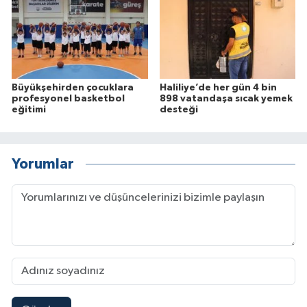
Büyükşehirden çocuklara
Haliliye’de her gün 4 bin
profesyonel basketbol
898 vatandaşa sıcak yemek
eğitimi
desteği
Yorumlar