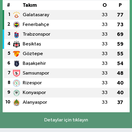
#
Takım
O
P
1
Galatasaray
33
77
2
Fenerbahçe
33
73
3
Trabzonspor
33
69
4
Beşiktaş
33
59
5
Göztepe
33
55
6
Başakşehir
33
54
7
Samsunspor
33
48
8
Rizespor
33
40
9
Konyaspor
33
40
10
Alanyaspor
33
37
Detaylar için tıklayın