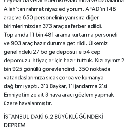
heyelanda vefat eden iki evladımıza ve babalarına
Allah'tan rahmet niyaz ediyorum. AFAD'ın 148
araç ve 650 personelinin yanı sıra diğer
birimlerimizden 373 araç seferber edildi.
Toplamda 11 bin 481 arama kurtarma personeli
ve 903 araç hazır duruma getirildi. Ülkemiz
genelindeki 27 bölge deposu ile 54 cep
depomuzu ihtiyaçlar için hazır tuttuk. Kızılayımız 2
bin 925 gönüllü görevlendirdi. 350 noktada
vatandaşlarımıza sıcak çorba ve kumanya
dağıtımı yaptı. 3'ü Baykar, 1'i jandarma 2'si
Emniyetimize ait 3 hava aracı gözlem yapmak
üzere havalanmıştır.
İSTANBUL'DAKİ 6.2 BÜYÜKLÜĞÜNDEKİ
DEPREM