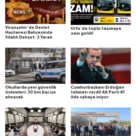
Viranşehir'de Devlet
Urfa'da toplu taşımaya
Hastanesi Bahçesinde
zam geldi!
Silahlı Dehşet: 2 Yaralı
Okullarda yeni güvenlik
Cumhurbaşkanı Erdoğan
önlemleri: 30 bin kişi işe
talimatı verdi! AK Parti 81
alınacak
ilde sahaya iniyor