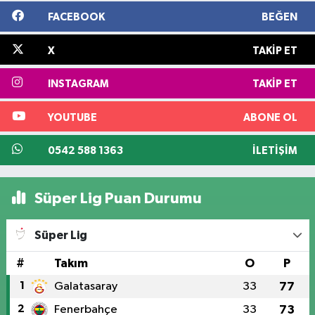
FACEBOOK
BEĞEN
X
TAKIP ET
INSTAGRAM
TAKIP ET
YOUTUBE
ABONE OL
0542 588 1363
İLETIŞIM
Süper Lig Puan Durumu
Süper Lig
#
Takım
O
P
1
Galatasaray
33
77
2
Fenerbahçe
33
73