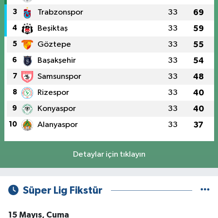
3
Trabzonspor
33
69
4
Beşiktaş
33
59
5
Göztepe
33
55
6
Başakşehir
33
54
7
Samsunspor
33
48
8
Rizespor
33
40
9
Konyaspor
33
40
10
Alanyaspor
33
37
Detaylar için tıklayın
Süper Lig Fikstür
15 Mayıs, Cuma