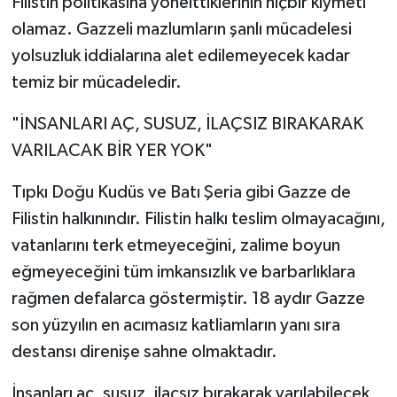
Filistin politikasına yönelttiklerinin hiçbir kıymeti
olamaz. Gazzeli mazlumların şanlı mücadelesi
yolsuzluk iddialarına alet edilemeyecek kadar
temiz bir mücadeledir.
"İNSANLARI AÇ, SUSUZ, İLAÇSIZ BIRAKARAK
VARILACAK BİR YER YOK"
Tıpkı Doğu Kudüs ve Batı Şeria gibi Gazze de
Filistin halkınındır. Filistin halkı teslim olmayacağını,
vatanlarını terk etmeyeceğini, zalime boyun
eğmeyeceğini tüm imkansızlık ve barbarlıklara
rağmen defalarca göstermiştir. 18 aydır Gazze
son yüzyılın en acımasız katliamların yanı sıra
destansı direnişe sahne olmaktadır.
İnsanları aç, susuz, ilaçsız bırakarak varılabilecek