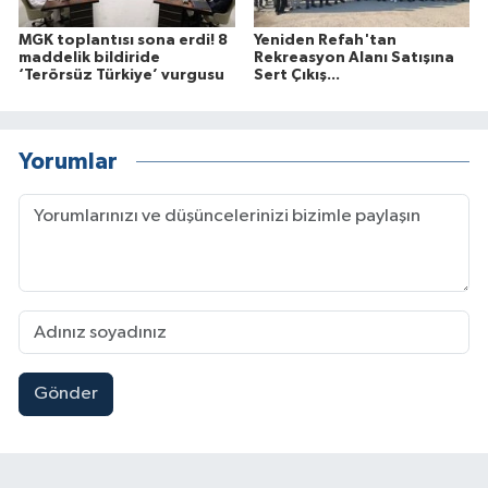
MGK toplantısı sona erdi! 8
Yeniden Refah'tan
maddelik bildiride
Rekreasyon Alanı Satışına
‘Terörsüz Türkiye’ vurgusu
Sert Çıkış...
Yorumlar
Gönder