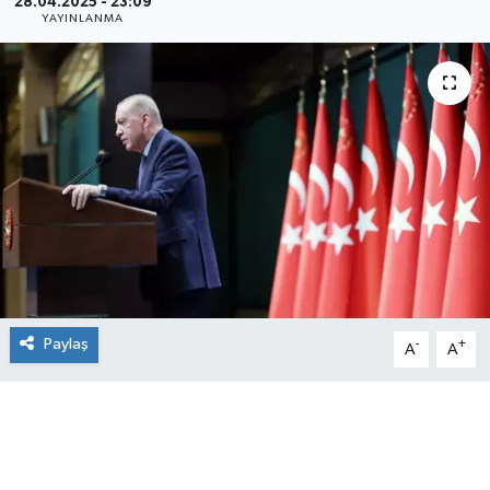
28.04.2025 - 23:09
YAYINLANMA
Paylaş
-
+
A
A