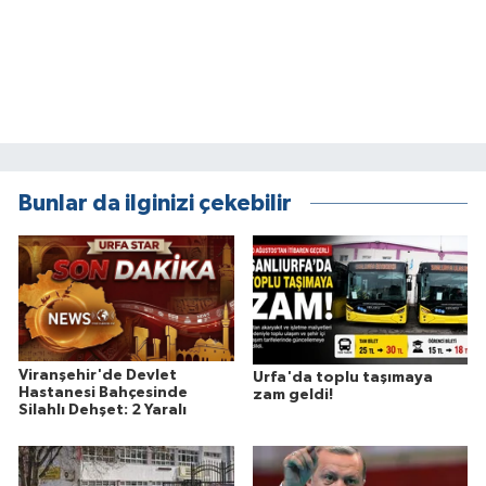
Bunlar da ilginizi çekebilir
Viranşehir'de Devlet
Urfa'da toplu taşımaya
Hastanesi Bahçesinde
zam geldi!
Silahlı Dehşet: 2 Yaralı