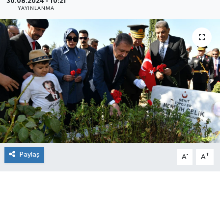
30.08.2024 - 10:21
YAYINLANMA
Paylaş
-
+
A
A