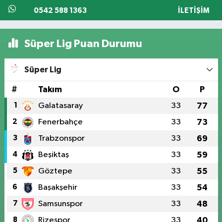
0542 588 1363
İLETIŞIM
Süper Lig Puan Durumu
Süper Lig
#
Takım
O
P
1
Galatasaray
33
77
2
Fenerbahçe
33
73
3
Trabzonspor
33
69
4
Beşiktaş
33
59
5
Göztepe
33
55
6
Başakşehir
33
54
7
Samsunspor
33
48
8
Rizespor
33
40