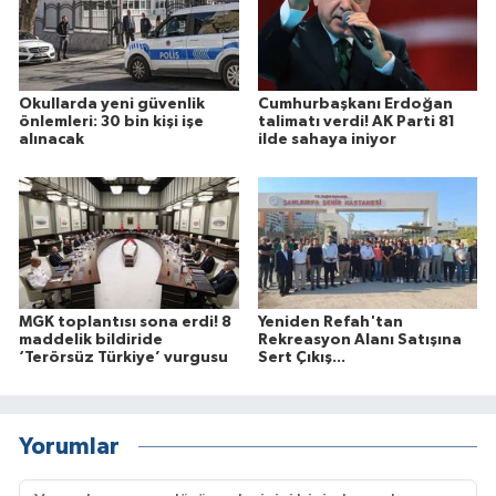
Okullarda yeni güvenlik
Cumhurbaşkanı Erdoğan
önlemleri: 30 bin kişi işe
talimatı verdi! AK Parti 81
alınacak
ilde sahaya iniyor
MGK toplantısı sona erdi! 8
Yeniden Refah'tan
maddelik bildiride
Rekreasyon Alanı Satışına
‘Terörsüz Türkiye’ vurgusu
Sert Çıkış...
Yorumlar