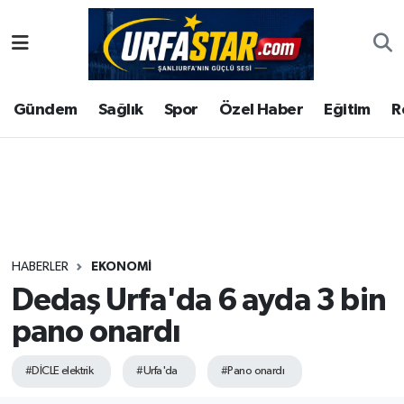
ASAYİS
Şanlıurfa Nöbetçi Eczaneler
Gündem
Sağlık
Spor
Özel Haber
Eğitim
R
ÇEVRE
Şanlıurfa Hava Durumu
DUNYA
Şanlıurfa Namaz Vakitleri
Eğitim
Şanlıurfa Trafik Yoğunluk Haritası
Ekonomi
Süper Lig Puan Durumu ve Fikstür
HABERLER
EKONOMI
Dedaş Urfa'da 6 ayda 3 bin
Gündem
Tüm Manşetler
pano onardı
Kültür
Son Dakika Haberleri
#DİCLE elektrik
#Urfa'da
#Pano onardı
Magazin
Haber Arşivi