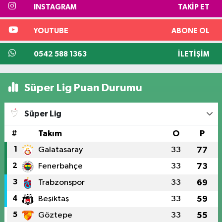
INSTAGRAM
TAKIP ET
YOUTUBE
ABONE OL
0542 588 1363
İLETIŞIM
Süper Lig Puan Durumu
Süper Lig
#
Takım
O
P
1
Galatasaray
33
77
2
Fenerbahçe
33
73
3
Trabzonspor
33
69
4
Beşiktaş
33
59
5
Göztepe
33
55