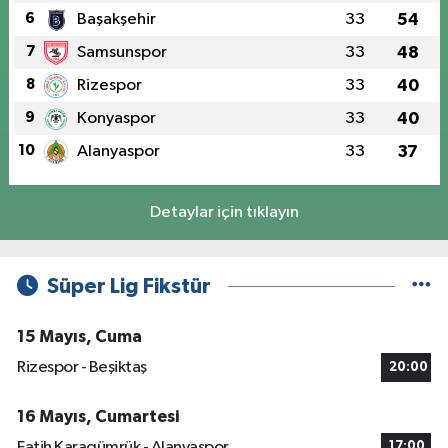
6
Başakşehir
33
54
7
Samsunspor
33
48
8
Rizespor
33
40
9
Konyaspor
33
40
10
Alanyaspor
33
37
Detaylar için tıklayın
Süper Lig Fikstür
15 Mayıs, Cuma
Rizespor - Beşiktaş
20:00
16 Mayıs, Cumartesi
Fatih Karagümrük - Alanyaspor
17:00