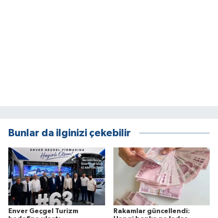
Bunlar da ilginizi çekebilir
Enver Geçgel Turizm
Rakamlar güncellendi: