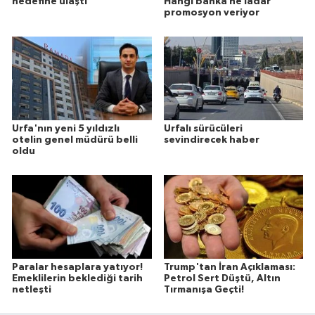
hedefine ulaştı
Hangi banka ne ladar
promosyon veriyor
Urfa'nın yeni 5 yıldızlı
Urfalı sürücüleri
otelin genel müdürü belli
sevindirecek haber
oldu
Paralar hesaplara yatıyor!
Trump'tan İran Açıklaması:
Emeklilerin beklediği tarih
Petrol Sert Düştü, Altın
netleşti
Tırmanışa Geçti!