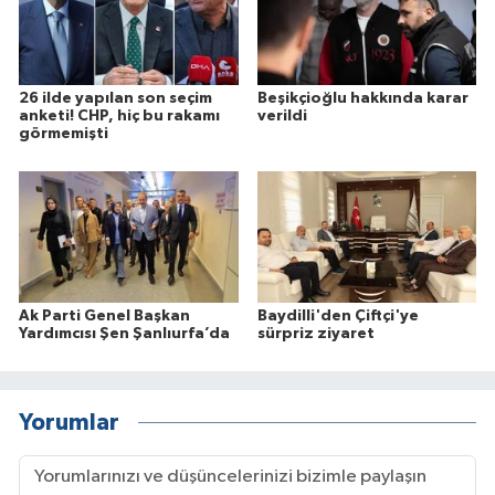
26 ilde yapılan son seçim
Beşikçioğlu hakkında karar
anketi! CHP, hiç bu rakamı
verildi
görmemişti
Ak Parti Genel Başkan
Baydilli'den Çiftçi'ye
Yardımcısı Şen Şanlıurfa’da
sürpriz ziyaret
Yorumlar