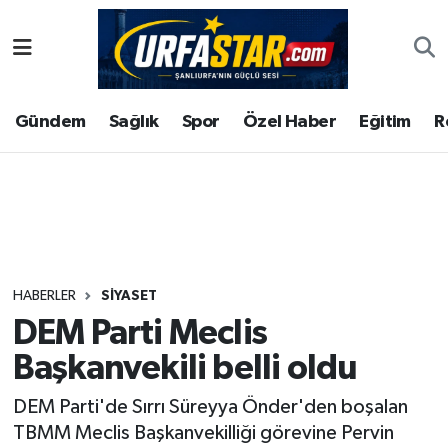
ASAYİS
Şanlıurfa Nöbetçi Eczaneler
Gündem
Sağlık
Spor
Özel Haber
Eğitim
R
ÇEVRE
Şanlıurfa Hava Durumu
DUNYA
Şanlıurfa Namaz Vakitleri
Eğitim
Şanlıurfa Trafik Yoğunluk Haritası
Ekonomi
Süper Lig Puan Durumu ve Fikstür
HABERLER
SIYASET
DEM Parti Meclis
Gündem
Tüm Manşetler
Başkanvekili belli oldu
Kültür
Son Dakika Haberleri
DEM Parti'de Sırrı Süreyya Önder'den boşalan
TBMM Meclis Başkanvekilliği görevine Pervin
Magazin
Haber Arşivi