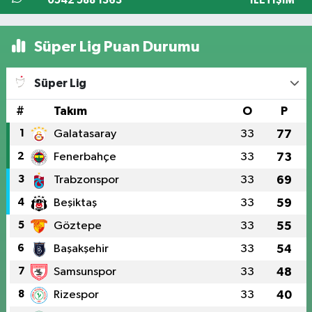
0542 588 1363
İLETIŞIM
Süper Lig Puan Durumu
Süper Lig
#
Takım
O
P
1
Galatasaray
33
77
2
Fenerbahçe
33
73
3
Trabzonspor
33
69
4
Beşiktaş
33
59
5
Göztepe
33
55
6
Başakşehir
33
54
7
Samsunspor
33
48
8
Rizespor
33
40