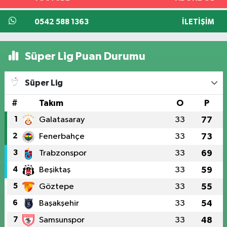
0542 588 1363
İLETIŞIM
Süper Lig Puan Durumu
Süper Lig
#
Takım
O
P
1
Galatasaray
33
77
2
Fenerbahçe
33
73
3
Trabzonspor
33
69
4
Beşiktaş
33
59
5
Göztepe
33
55
6
Başakşehir
33
54
7
Samsunspor
33
48