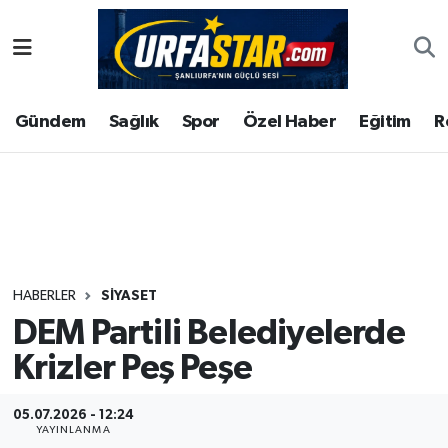
ASAYİS
Şanlıurfa Nöbetçi Eczaneler
Gündem
Sağlık
Spor
Özel Haber
Eğitim
R
ÇEVRE
Şanlıurfa Hava Durumu
DUNYA
Şanlıurfa Namaz Vakitleri
Eğitim
Şanlıurfa Trafik Yoğunluk Haritası
Ekonomi
Süper Lig Puan Durumu ve Fikstür
HABERLER
SIYASET
DEM Partili Belediyelerde
Gündem
Tüm Manşetler
Krizler Peş Peşe
Kültür
Son Dakika Haberleri
05.07.2026 - 12:24
Magazin
Haber Arşivi
YAYINLANMA