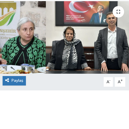
Paylaş
-
+
A
A