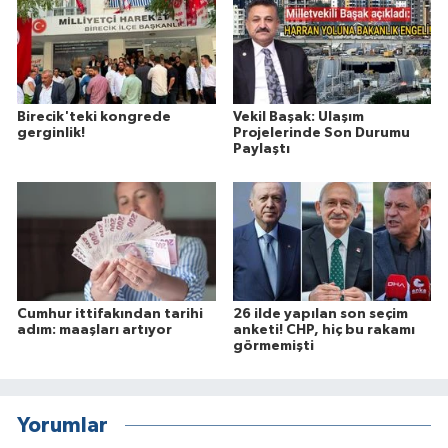
Birecik'teki kongrede
Vekil Başak: Ulaşım
gerginlik!
Projelerinde Son Durumu
Paylaştı
Cumhur ittifakından tarihi
26 ilde yapılan son seçim
adım: maaşları artıyor
anketi! CHP, hiç bu rakamı
görmemişti
Yorumlar