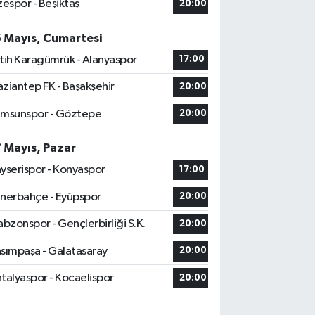
zespor - Beşiktaş
20:00
6 Mayıs, Cumartesi
tih Karagümrük - Alanyaspor
17:00
ziantep FK - Başakşehir
20:00
msunspor - Göztepe
20:00
7 Mayıs, Pazar
yserispor - Konyaspor
17:00
nerbahçe - Eyüpspor
20:00
abzonspor - Gençlerbirliği S.K.
20:00
sımpaşa - Galatasaray
20:00
talyaspor - Kocaelispor
20:00