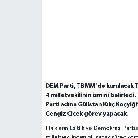
DEM Parti, TBMM'de kurulacak T
4 milletvekilinin ismini belirle
Parti adına Gülistan Kılıç Koçyi
Cengiz Çiçek görev yapacak.
Halkların Eşitlik ve Demokrasi Part
milletvekilinden oluşacak süreç kom