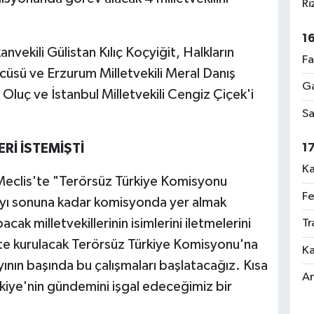
Ri
1
vekili Gülistan Kılıç Koçyiğit, Halkların
Fa
sü ve Erzurum Milletvekili Meral Danış
Ga
 Oluç ve İstanbul Milletvekili Cengiz Çiçek'i
Sa
Rİ İSTEMİŞTİ
1
Ka
clis'te "Terörsüz Türkiye Komisyonu
Fe
ayı sonuna kadar komisyonda yer almak
cak milletvekillerinin isimlerini iletmelerini
Tr
'te kurulacak Terörsüz Türkiye Komisyonu'na
Ka
yının başında bu çalışmaları başlatacağız. Kısa
An
kiye'nin gündemini işgal edeceğimiz bir