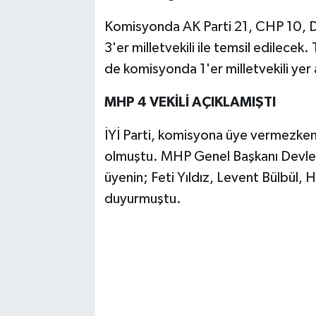
Komisyonda AK Parti 21, CHP 10, DE
3'er milletvekili ile temsil edilec
de komisyonda 1'er milletvekili yer 
MHP 4 VEKİLİ AÇIKLAMIŞTI
İYİ Parti, komisyona üye vermezken ü
olmuştu. MHP Genel Başkanı Devlet 
üyenin; Feti Yıldız, Levent Bülbül, 
duyurmuştu.