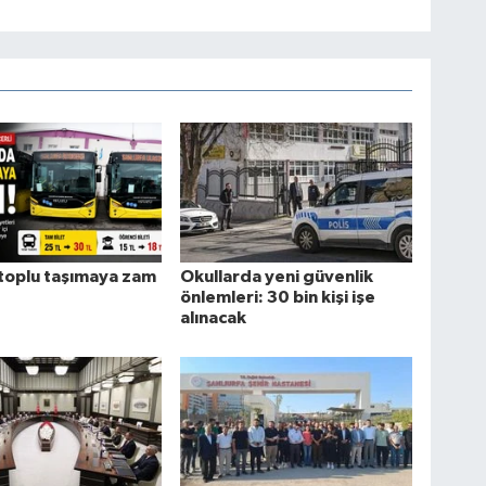
toplu taşımaya zam
Okullarda yeni güvenlik
önlemleri: 30 bin kişi işe
alınacak