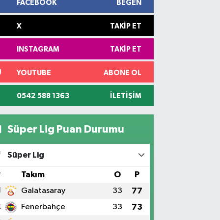
FACEBOOK
BEĞEN
X
TAKIP ET
INSTAGRAM
TAKIP ET
YOUTUBE
ABONE OL
0542 588 1363
İLETIŞIM
Süper Lig Puan Durumu
Süper Lig
#
Takım
O
P
1
Galatasaray
33
77
2
Fenerbahçe
33
73