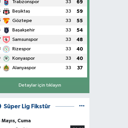
3
Trabzonspor
33
69
4
Beşiktaş
33
59
5
Göztepe
33
55
6
Başakşehir
33
54
7
Samsunspor
33
48
8
Rizespor
33
40
9
Konyaspor
33
40
0
Alanyaspor
33
37
Detaylar için tıklayın
Süper Lig Fikstür
5 Mayıs, Cuma