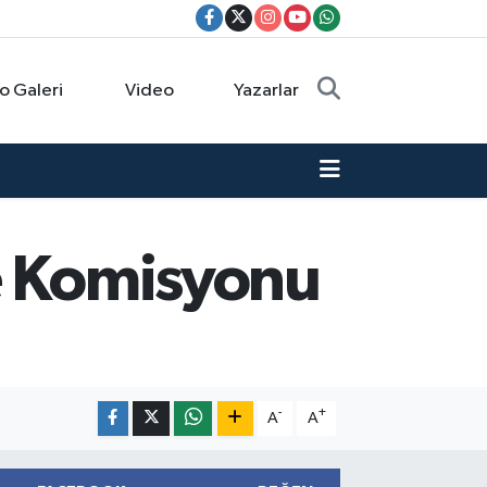
o Galeri
Video
Yazarlar
ye Komisyonu
-
+
A
A