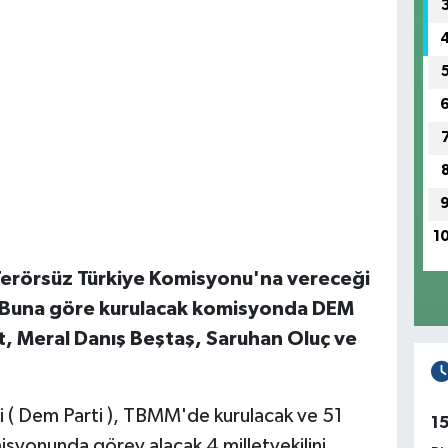
1
erörsüz Türkiye Komisyonu'na vereceği
di. Buna göre kurulacak komisyonda DEM
ğit, Meral Danış Beştaş, Saruhan Oluç ve
isi ( Dem Parti ), TBMM'de kurulacak ve 51
1
isyonunda görev alacak 4 milletvekilini