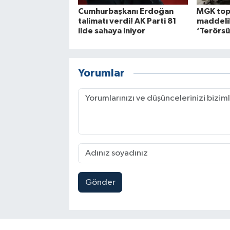
Cumhurbaşkanı Erdoğan
MGK topl
talimatı verdi! AK Parti 81
maddelik
ilde sahaya iniyor
‘Terörsü
Yorumlar
Gönder