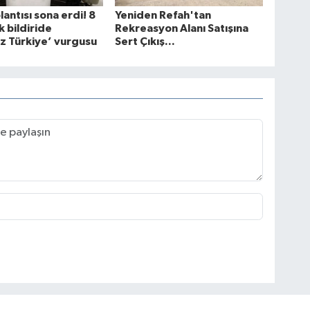
antısı sona erdi! 8
Yeniden Refah'tan
 bildiride
Rekreasyon Alanı Satışına
z Türkiye’ vurgusu
Sert Çıkış...