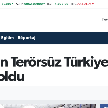
1,60380
6862,09000
14.598,00
79.591,74
ALTIN
BİST
BTC
Fot
Eğitim
Röportaj
in Terörsüz Türki
 oldu