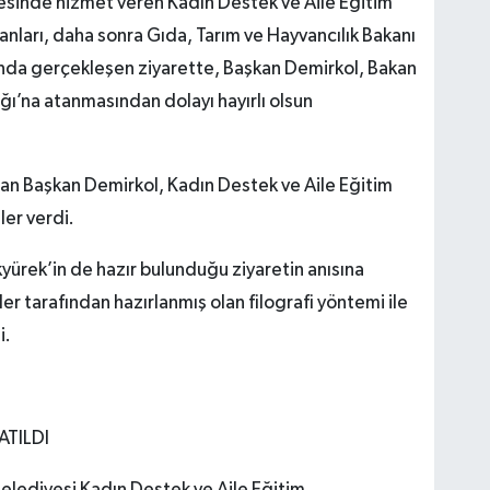
esinde hizmet veren Kadın Destek ve Aile Eğitim
anları, daha sonra Gıda, Tarım ve Hayvancılık Bakanı
asında gerçekleşen ziyarette, Başkan Demirkol, Bakan
ğı’na atanmasından dolayı hayırlı olsun
atan Başkan Demirkol, Kadın Destek ve Aile Eğitim
ler verdi.
kyürek’in de hazır bulunduğu ziyaretin anısına
er tarafından hazırlanmış olan filografi yöntemi ile
i.
ATILDI