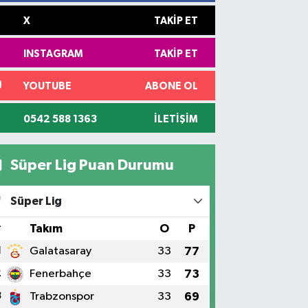
X
TAKIP ET
INSTAGRAM
TAKIP ET
YOUTUBE
ABONE OL
0542 588 1363
İLETIŞIM
Süper Lig Puan Durumu
Süper Lig
#
Takım
O
P
1
Galatasaray
33
77
2
Fenerbahçe
33
73
3
Trabzonspor
33
69