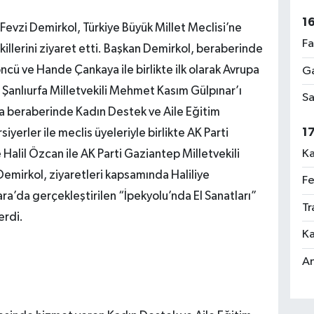
1
vzi Demirkol, Türkiye Büyük Millet Meclisi’ne
Fa
illerini ziyaret etti. Başkan Demirkol, beraberinde
ncü ve Hande Çankaya ile birlikte ilk olarak Avrupa
Ga
 Şanlıurfa Milletvekili Mehmet Kasım Gülpınar’ı
Sa
ra beraberinde Kadın Destek ve Aile Eğitim
1
iyerler ile meclis üyeleriyle birlikte AK Parti
Ka
Halil Özcan ile AK Parti Gaziantep Milletvekili
Demirkol, ziyaretleri kapsamında Haliliye
Fe
kara’da gerçekleştirilen “İpekyolu’nda El Sanatları”
Tr
erdi.
Ka
An