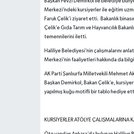
Başkan Fevzi Demirkol ile belediye büny
Merkezi’ndeki kursiyerler ile eğitim uzm
Faruk Çelik’i ziyaret etti. Bakanlık bin
Çelik’e Gıda Tarım ve Hayvancılık Bakanlı
temennilerini iletti.
Haliliye Belediyesi’nin çalışmalarını anl
Merkezi’nin faaliyetleri hakkında da bilgi
AK Parti Şanlıurfa Milletvekili Mehmet A
Başkan Demirkol, Bakan Çelik’e, kursiyerl
yapılmış kuğu motifli bir tablo hediye ett
KURSİYERLER ATÖLYE ÇALIŞMALARINA K