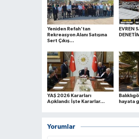
Yeniden Refah'tan
EVREN S
Rekreasyon Alanı Satışına
DENETİM
Sert Çıkış...
YAŞ 2026 Kararları
Balıklıg
Açıklandı: İşte Kararlar...
hayata 
Yorumlar