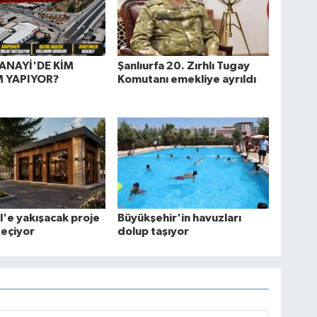
ANAYİ'DE KİM
Şanlıurfa 20. Zırhlı Tugay
 YAPIYOR?
Komutanı emekliye ayrıldı
öl'e yakışacak proje
Büyükşehir'in havuzları
geçiyor
dolup taşıyor