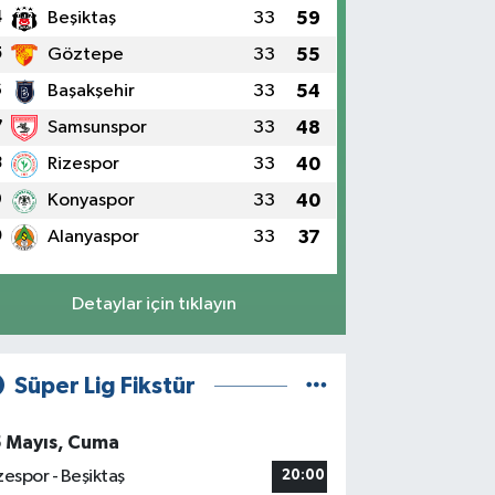
4
Beşiktaş
33
59
5
Göztepe
33
55
6
Başakşehir
33
54
7
Samsunspor
33
48
8
Rizespor
33
40
9
Konyaspor
33
40
0
Alanyaspor
33
37
Detaylar için tıklayın
Süper Lig Fikstür
5 Mayıs, Cuma
zespor - Beşiktaş
20:00