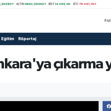
1,60380
6862,09000
14.598,00
79.591,74
ALTIN
BİST
BTC
Fot
Eğitim
Röportaj
nkara'ya çıkarma 