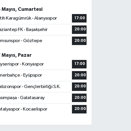
6 Mayıs, Cumartesi
tih Karagümrük - Alanyaspor
17:00
ziantep FK - Başakşehir
20:00
msunspor - Göztepe
20:00
7 Mayıs, Pazar
yserispor - Konyaspor
17:00
nerbahçe - Eyüpspor
20:00
abzonspor - Gençlerbirliği S.K.
20:00
sımpaşa - Galatasaray
20:00
talyaspor - Kocaelispor
20:00