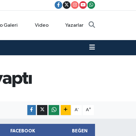
o Galeri
Video
Yazarlar
yaptı
-
+
A
A
FACEBOOK
BEĞEN