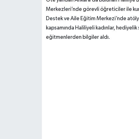
Öte yandan Ankara’da bulunan Haliliye B
Merkezleri’nde görevli öğreticiler ile k
Destek ve Aile Eğitim Merkezi’nde atölye
kapsamında Haliliyeli kadınlar, hediyelik
eğitmenlerden bilgiler aldı.