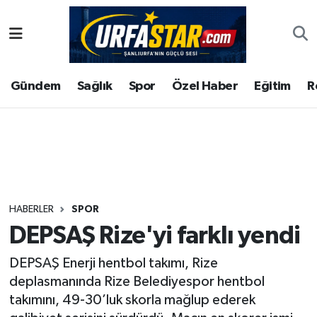
ASAYİS
Şanlıurfa Nöbetçi Eczaneler
Gündem
Sağlık
Spor
Özel Haber
Eğitim
R
ÇEVRE
Şanlıurfa Hava Durumu
DUNYA
Şanlıurfa Namaz Vakitleri
Eğitim
Şanlıurfa Trafik Yoğunluk Haritası
Ekonomi
Süper Lig Puan Durumu ve Fikstür
HABERLER
SPOR
DEPSAŞ Rize'yi farklı yendi
Gündem
Tüm Manşetler
DEPSAŞ Enerji hentbol takımı, Rize
Kültür
Son Dakika Haberleri
deplasmanında Rize Belediyespor hentbol
takımını, 49-30’luk skorla mağlup ederek
Magazin
Haber Arşivi