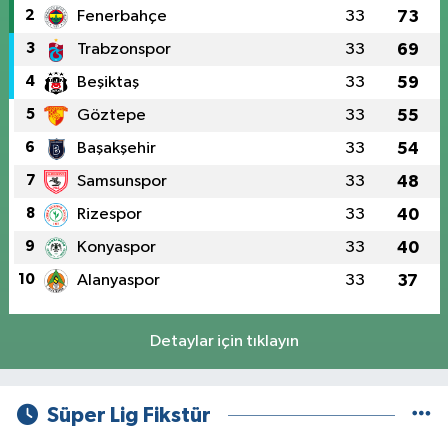
2
Fenerbahçe
33
73
3
Trabzonspor
33
69
4
Beşiktaş
33
59
5
Göztepe
33
55
6
Başakşehir
33
54
7
Samsunspor
33
48
8
Rizespor
33
40
9
Konyaspor
33
40
10
Alanyaspor
33
37
Detaylar için tıklayın
Süper Lig Fikstür