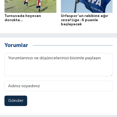
Turnuvada heyecan
Urfaspor'un rakibine ağır
dorukta...
ceza! Lige -6 puanla
başlayacak
Yorumlar
Gönder