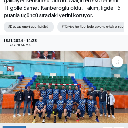
galibiyet serisini sürdürdü. Maçın en skorer ismi
11 golle Samet Kanberoğlu oldu. Takım, ligde 15
puanla üçüncü sıradaki yerini koruyor.
#Depsaş enerji spor kulübü
#Türkiye hentbol federasyonu erkekler süper l
18.11.2024 - 14:28
YAYINLANMA