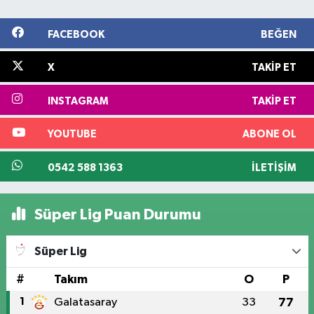
FACEBOOK
BEĞEN
X
TAKIP ET
INSTAGRAM
TAKIP ET
YOUTUBE
ABONE OL
0542 588 1363
İLETIŞIM
Süper Lig Puan Durumu
Süper Lig
#
Takım
O
P
1
Galatasaray
33
77