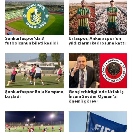
Şanlıurfaspor’da 3
Urfaspor, Ankaraspor'un
futbolcunun bileti kesildi
yıldızlarını kadrosuna kattı
Şanlıurfaspor Bolu Kampına
Gençlerbirliği'nde Urfalı İş
başladı
İnsanı Şevder Oyman'a
önemli görev!