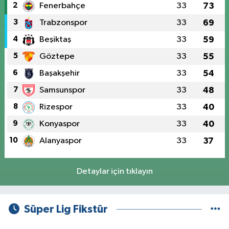
2
Fenerbahçe
33
73
3
Trabzonspor
33
69
4
Beşiktaş
33
59
5
Göztepe
33
55
6
Başakşehir
33
54
7
Samsunspor
33
48
8
Rizespor
33
40
9
Konyaspor
33
40
10
Alanyaspor
33
37
Detaylar için tıklayın
Süper Lig Fikstür