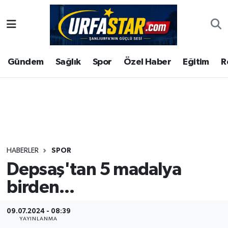
ASAYİS
Şanlıurfa Nöbetçi Eczaneler
Gündem
Sağlık
Spor
Özel Haber
Eğitim
R
ÇEVRE
Şanlıurfa Hava Durumu
DUNYA
Şanlıurfa Namaz Vakitleri
Eğitim
Şanlıurfa Trafik Yoğunluk Haritası
Ekonomi
Süper Lig Puan Durumu ve Fikstür
HABERLER
SPOR
Depsaş'tan 5 madalya
Gündem
Tüm Manşetler
birden...
Kültür
Son Dakika Haberleri
09.07.2024 - 08:39
Magazin
Haber Arşivi
YAYINLANMA