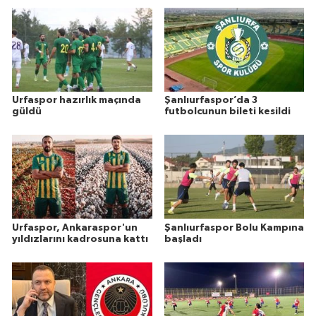
Urfaspor hazırlık maçında
Şanlıurfaspor’da 3
güldü
futbolcunun bileti kesildi
Urfaspor, Ankaraspor'un
Şanlıurfaspor Bolu Kampına
yıldızlarını kadrosuna kattı
başladı