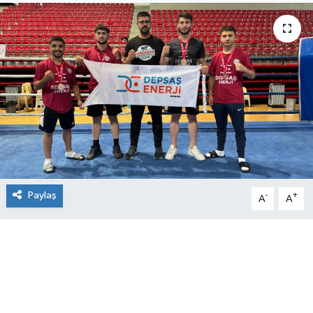
Paylaş
-
+
A
A