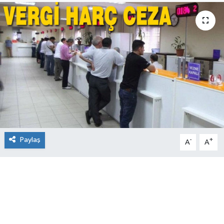
Paylaş
-
+
A
A