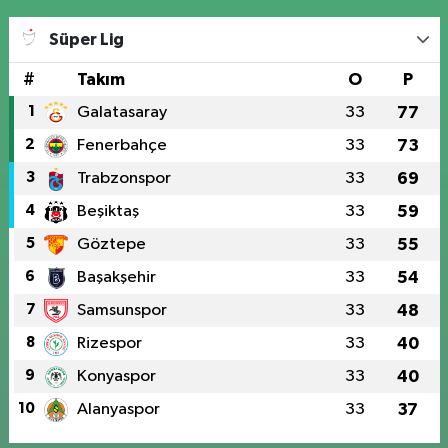
Süper Lig
#
Takım
O
P
1
Galatasaray
33
77
2
Fenerbahçe
33
73
3
Trabzonspor
33
69
4
Beşiktaş
33
59
5
Göztepe
33
55
6
Başakşehir
33
54
7
Samsunspor
33
48
8
Rizespor
33
40
9
Konyaspor
33
40
10
Alanyaspor
33
37