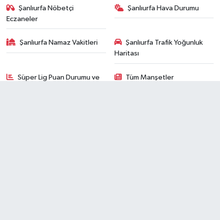
Şanlıurfa Nöbetçi
Şanlıurfa Hava Durumu
Eczaneler
Şanlıurfa Namaz Vakitleri
Şanlıurfa Trafik Yoğunluk
Haritası
Süper Lig Puan Durumu ve
Tüm Manşetler
Fikstür
Son Dakika Haberleri
Haber Arşivi
RSS
Copyright © 2024. Her hakkı saklıdır.
Haber Yazılımı:
TE Bilişim
A Life Sağlık Grubu