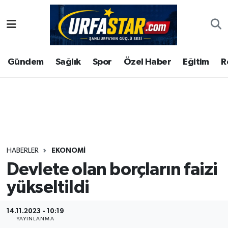
ASAYİS
Şanlıurfa Nöbetçi Eczaneler
Gündem
Sağlık
Spor
Özel Haber
Eğitim
R
ÇEVRE
Şanlıurfa Hava Durumu
DUNYA
Şanlıurfa Namaz Vakitleri
Eğitim
Şanlıurfa Trafik Yoğunluk Haritası
Ekonomi
Süper Lig Puan Durumu ve Fikstür
HABERLER
EKONOMI
Devlete olan borçların faizi
Gündem
Tüm Manşetler
yükseltildi
Kültür
Son Dakika Haberleri
14.11.2023 - 10:19
Magazin
Haber Arşivi
YAYINLANMA