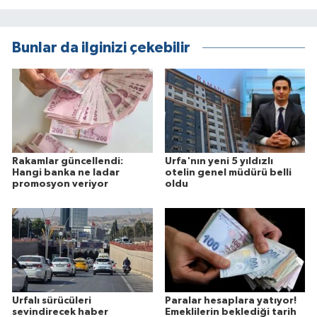
Bunlar da ilginizi çekebilir
Rakamlar güncellendi:
Urfa'nın yeni 5 yıldızlı
Hangi banka ne ladar
otelin genel müdürü belli
promosyon veriyor
oldu
Urfalı sürücüleri
Paralar hesaplara yatıyor!
sevindirecek haber
Emeklilerin beklediği tarih