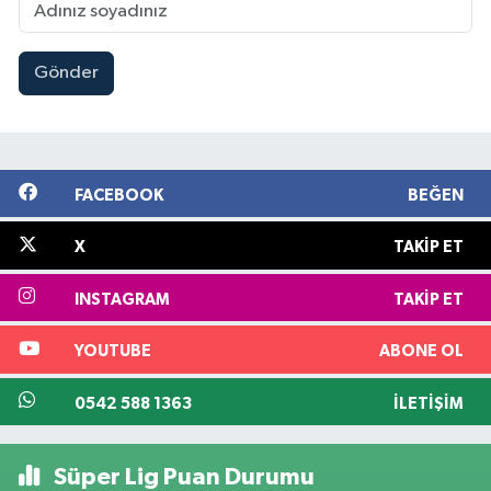
Gönder
FACEBOOK
BEĞEN
X
TAKIP ET
INSTAGRAM
TAKIP ET
YOUTUBE
ABONE OL
0542 588 1363
İLETIŞIM
Süper Lig Puan Durumu