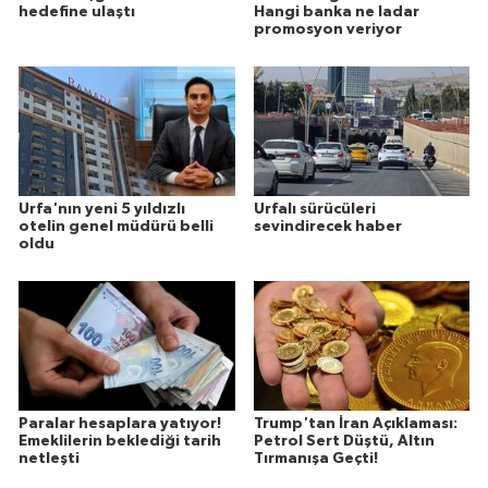
hedefine ulaştı
Hangi banka ne ladar
promosyon veriyor
Urfa'nın yeni 5 yıldızlı
Urfalı sürücüleri
otelin genel müdürü belli
sevindirecek haber
oldu
Paralar hesaplara yatıyor!
Trump'tan İran Açıklaması:
Emeklilerin beklediği tarih
Petrol Sert Düştü, Altın
netleşti
Tırmanışa Geçti!