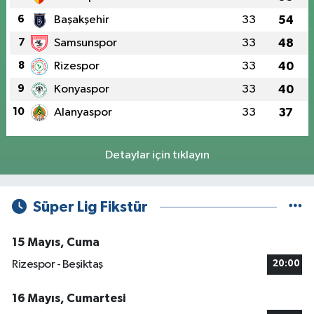
6
Başakşehir
33
54
7
Samsunspor
33
48
8
Rizespor
33
40
9
Konyaspor
33
40
10
Alanyaspor
33
37
Detaylar için tıklayın
Süper Lig Fikstür
15 Mayıs, Cuma
Rizespor - Beşiktaş
20:00
16 Mayıs, Cumartesi