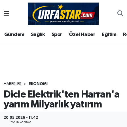
ASAYİS
Şanlıurfa Nöbetçi Eczaneler
Gündem
Sağlık
Spor
Özel Haber
Eğitim
R
ÇEVRE
Şanlıurfa Hava Durumu
DUNYA
Şanlıurfa Namaz Vakitleri
Eğitim
Şanlıurfa Trafik Yoğunluk Haritası
Ekonomi
Süper Lig Puan Durumu ve Fikstür
HABERLER
EKONOMI
Dicle Elektrik'ten Harran'a
Gündem
Tüm Manşetler
yarım Milyarlık yatırım
Kültür
Son Dakika Haberleri
20.05.2026 - 11:42
Magazin
Haber Arşivi
YAYINLANMA