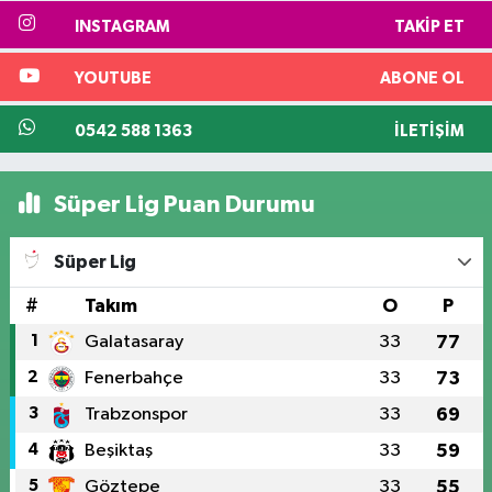
INSTAGRAM
TAKIP ET
YOUTUBE
ABONE OL
0542 588 1363
İLETIŞIM
Süper Lig Puan Durumu
Süper Lig
#
Takım
O
P
1
Galatasaray
33
77
2
Fenerbahçe
33
73
3
Trabzonspor
33
69
4
Beşiktaş
33
59
5
Göztepe
33
55