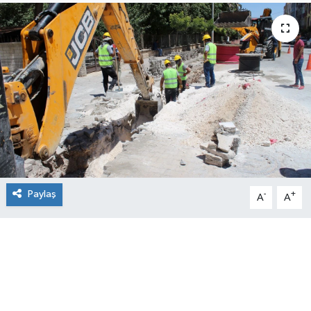
Paylaş
-
+
A
A