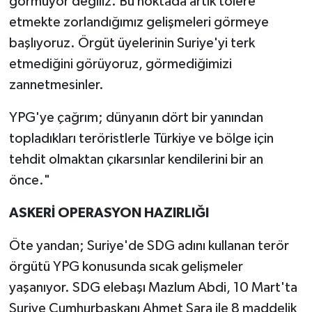
görmüyor değiliz. Bu noktada artık tolere
etmekte zorlandığımız gelişmeleri görmeye
başlıyoruz. Örgüt üyelerinin Suriye'yi terk
etmediğini görüyoruz, görmediğimizi
zannetmesinler.
YPG'ye çağrım; dünyanın dört bir yanından
topladıkları teröristlerle Türkiye ve bölge için
tehdit olmaktan çıkarsınlar kendilerini bir an
önce."
ASKERİ OPERASYON HAZIRLIĞI
Öte yandan; Suriye'de SDG adını kullanan terör
örgütü YPG konusunda sıcak gelişmeler
yaşanıyor. SDG elebaşı Mazlum Abdi, 10 Mart'ta
Suriye Cumhurbaşkanı Ahmet Şara ile 8 maddelik