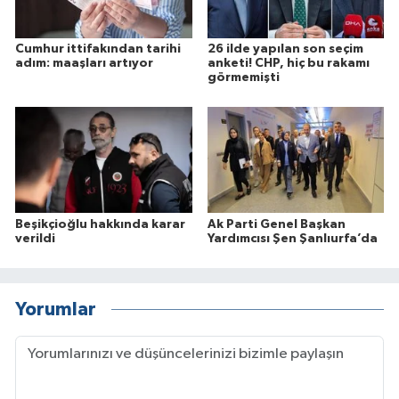
Cumhur ittifakından tarihi
26 ilde yapılan son seçim
adım: maaşları artıyor
anketi! CHP, hiç bu rakamı
görmemişti
Beşikçioğlu hakkında karar
Ak Parti Genel Başkan
verildi
Yardımcısı Şen Şanlıurfa’da
Yorumlar