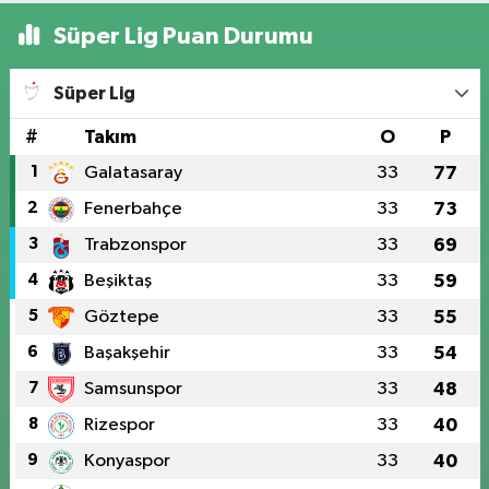
Süper Lig Puan Durumu
Süper Lig
#
Takım
O
P
1
Galatasaray
33
77
2
Fenerbahçe
33
73
3
Trabzonspor
33
69
4
Beşiktaş
33
59
5
Göztepe
33
55
6
Başakşehir
33
54
7
Samsunspor
33
48
8
Rizespor
33
40
9
Konyaspor
33
40