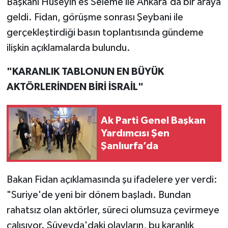
Başkanı Hüseyin es Seleme ile Ankara'da bir araya
geldi. Fidan, görüşme sonrası Şeybani ile
gerçekleştirdiği basın toplantısında gündeme
ilişkin açıklamalarda bulundu.
"KARANLIK TABLONUN EN BÜYÜK
AKTÖRLERİNDEN BİRİ İSRAİL"
Ak Parti Genel Başkan
Yardımcısı Şen
Şanlıurfa’da
Bakan Fidan açıklamasında şu ifadelere yer verdi:
"Suriye'de yeni bir dönem başladı. Bundan
rahatsız olan aktörler, süreci olumsuza çevirmeye
çalışıyor. Süveyda'daki olayların, bu karanlık