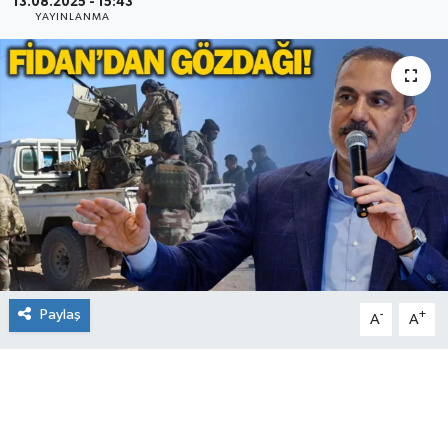
13.08.2025 - 15:43
YAYINLANMA
Paylaş
-
+
A
A