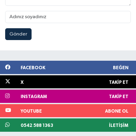
Gönder
FACEBOOK
BEĞEN
X
TAKIP ET
INSTAGRAM
TAKIP ET
YOUTUBE
ABONE OL
0542 588 1363
İLETIŞIM