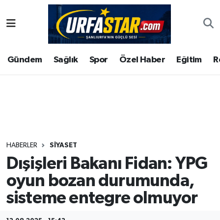
ASAYİS
Şanlıurfa Nöbetçi Eczaneler
Gündem
Sağlık
Spor
Özel Haber
Eğitim
R
ÇEVRE
Şanlıurfa Hava Durumu
DUNYA
Şanlıurfa Namaz Vakitleri
Eğitim
Şanlıurfa Trafik Yoğunluk Haritası
Ekonomi
Süper Lig Puan Durumu ve Fikstür
HABERLER
SIYASET
Dışişleri Bakanı Fidan: YPG
Gündem
Tüm Manşetler
oyun bozan durumunda,
Kültür
Son Dakika Haberleri
sisteme entegre olmuyor
Magazin
Haber Arşivi