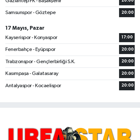
Gaziantep FK - Başakşehir
20:00
Samsunspor - Göztepe
20:00
17 Mayıs, Pazar
Kayserispor - Konyaspor
17:00
Fenerbahçe - Eyüpspor
20:00
Trabzonspor - Gençlerbirliği S.K.
20:00
Kasımpaşa - Galatasaray
20:00
Antalyaspor - Kocaelispor
20:00