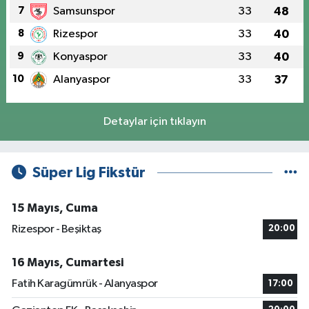
7
Samsunspor
33
48
8
Rizespor
33
40
9
Konyaspor
33
40
10
Alanyaspor
33
37
Detaylar için tıklayın
Süper Lig Fikstür
15 Mayıs, Cuma
Rizespor - Beşiktaş
20:00
16 Mayıs, Cumartesi
Fatih Karagümrük - Alanyaspor
17:00