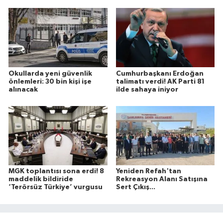
Okullarda yeni güvenlik
Cumhurbaşkanı Erdoğan
önlemleri: 30 bin kişi işe
talimatı verdi! AK Parti 81
alınacak
ilde sahaya iniyor
MGK toplantısı sona erdi! 8
Yeniden Refah'tan
maddelik bildiride
Rekreasyon Alanı Satışına
‘Terörsüz Türkiye’ vurgusu
Sert Çıkış...