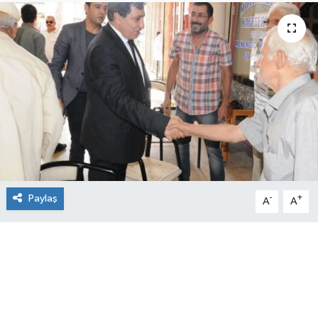
Paylaş
-
+
A
A