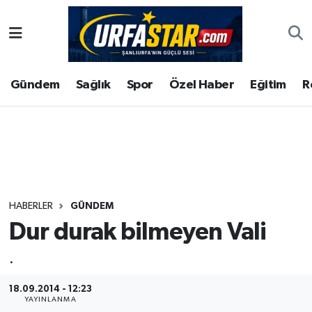
ASAYİS
Şanlıurfa Nöbetçi Eczaneler
Gündem
Sağlık
Spor
Özel Haber
Eğitim
R
ÇEVRE
Şanlıurfa Hava Durumu
DUNYA
Şanlıurfa Namaz Vakitleri
Eğitim
Şanlıurfa Trafik Yoğunluk Haritası
Ekonomi
Süper Lig Puan Durumu ve Fikstür
HABERLER
GÜNDEM
Dur durak bilmeyen Vali
Gündem
Tüm Manşetler
.
Kültür
Son Dakika Haberleri
18.09.2014 - 12:23
Magazin
Haber Arşivi
YAYINLANMA