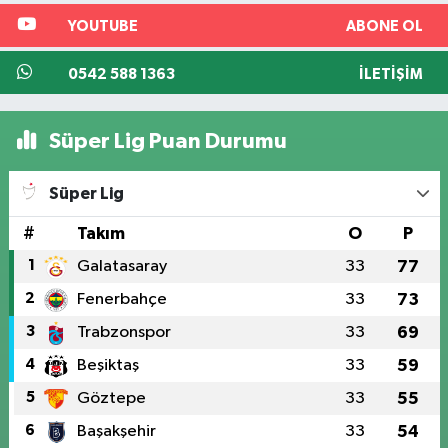
YOUTUBE
ABONE OL
0542 588 1363
İLETIŞIM
Süper Lig Puan Durumu
Süper Lig
#
Takım
O
P
1
Galatasaray
33
77
2
Fenerbahçe
33
73
3
Trabzonspor
33
69
4
Beşiktaş
33
59
5
Göztepe
33
55
6
Başakşehir
33
54