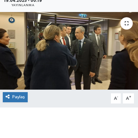
19.04.2025 - 00:19
YAYINLANMA
Paylaş
-
+
A
A