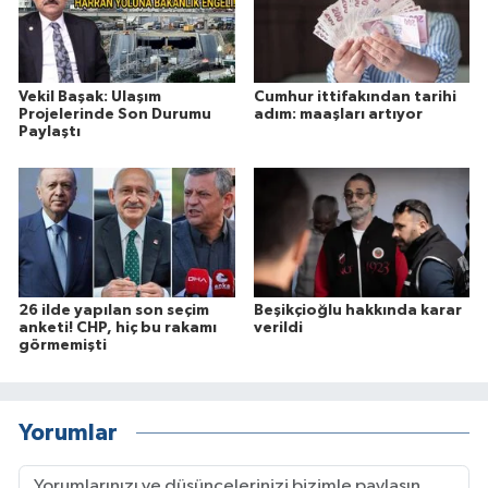
Vekil Başak: Ulaşım
Cumhur ittifakından tarihi
Projelerinde Son Durumu
adım: maaşları artıyor
Paylaştı
26 ilde yapılan son seçim
Beşikçioğlu hakkında karar
anketi! CHP, hiç bu rakamı
verildi
görmemişti
Yorumlar