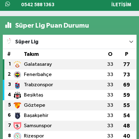
0542 588 1363
İLETIŞIM
Süper Lig Puan Durumu
Süper Lig
#
Takım
O
P
1
Galatasaray
33
77
2
Fenerbahçe
33
73
3
Trabzonspor
33
69
4
Beşiktaş
33
59
5
Göztepe
33
55
6
Başakşehir
33
54
7
Samsunspor
33
48
8
Rizespor
33
40