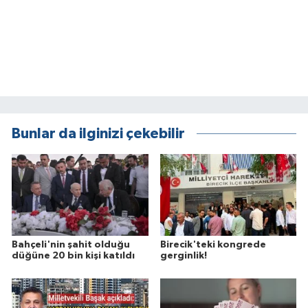
Bunlar da ilginizi çekebilir
Bahçeli'nin şahit olduğu
Birecik'teki kongrede
düğüne 20 bin kişi katıldı
gerginlik!