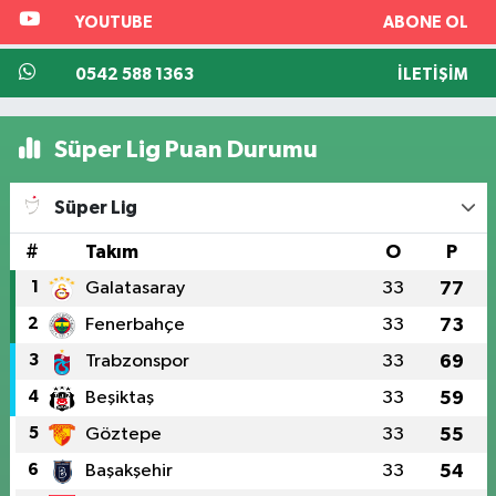
YOUTUBE
ABONE OL
0542 588 1363
İLETIŞIM
Süper Lig Puan Durumu
Süper Lig
#
Takım
O
P
1
Galatasaray
33
77
2
Fenerbahçe
33
73
3
Trabzonspor
33
69
4
Beşiktaş
33
59
5
Göztepe
33
55
6
Başakşehir
33
54