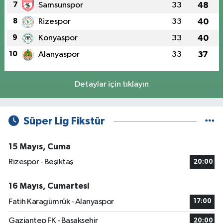
7
Samsunspor
33
48
8
Rizespor
33
40
9
Konyaspor
33
40
10
Alanyaspor
33
37
Detaylar için tıklayın
Süper Lig Fikstür
15 Mayıs, Cuma
Rizespor - Beşiktaş
20:00
16 Mayıs, Cumartesi
Fatih Karagümrük - Alanyaspor
17:00
Gaziantep FK - Başakşehir
20:00