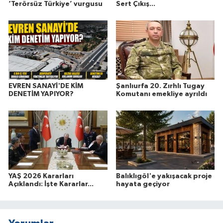
‘Terörsüz Türkiye’ vurgusu
Sert Çıkış...
EVREN SANAYİ'DE KİM
Şanlıurfa 20. Zırhlı Tugay
DENETİM YAPIYOR?
Komutanı emekliye ayrıldı
YAŞ 2026 Kararları
Balıklıgöl'e yakışacak proje
Açıklandı: İşte Kararlar...
hayata geçiyor