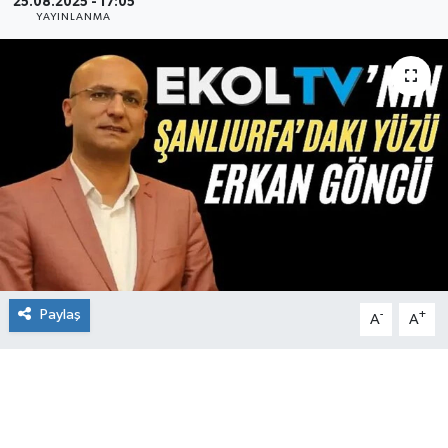
25.08.2025 - 17:05
YAYINLANMA
Paylaş
-
+
A
A