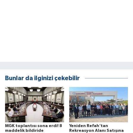
Bunlar da ilginizi çekebilir
MGK toplantısı sona erdi! 8
Yeniden Refah'tan
maddelik bildiride
Rekreasyon Alanı Satışına