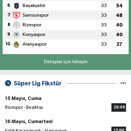
6
Başakşehir
33
54
7
Samsunspor
33
48
8
Rizespor
33
40
9
Konyaspor
33
40
10
Alanyaspor
33
37
Detaylar için tıklayın
Süper Lig Fikstür
15 Mayıs, Cuma
Rizespor - Beşiktaş
20:00
16 Mayıs, Cumartesi
Fatih Karagümrük - Alanyaspor
17:00