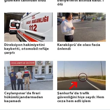
giderken canından oldu
bariyerlerin altında kaldı: 1
ölü
Direksiyon hakimiyetini
Karaköprü'de olası facia
kaybetti, otomobil refüje
önlendi
çarptı
Ceylanpınar’da firari
Şanlıurfa’da trafik
hükümlü jandarmadan
güvenliğini hiçe saydı: Hem
kaçamadı
ceza hem adli işlem