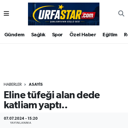
ASAYİS
Şanlıurfa Nöbetçi Eczaneler
Gündem
Sağlık
Spor
Özel Haber
Eğitim
R
ÇEVRE
Şanlıurfa Hava Durumu
DUNYA
Şanlıurfa Namaz Vakitleri
Eğitim
Şanlıurfa Trafik Yoğunluk Haritası
Ekonomi
Süper Lig Puan Durumu ve Fikstür
HABERLER
ASAYİS
Eline tüfeği alan dede
Gündem
Tüm Manşetler
katliam yaptı..
Kültür
Son Dakika Haberleri
07.07.2024 - 15:20
Magazin
Haber Arşivi
YAYINLANMA