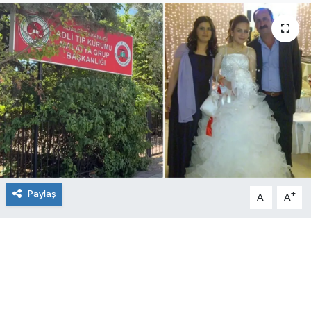
Paylaş
-
+
A
A