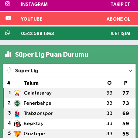
INSTAGRAM
TAKIP ET
YOUTUBE
ABONE OL
0542 588 1363
İLETIŞIM
Süper Lig Puan Durumu
Süper Lig
#
Takım
O
P
1
Galatasaray
33
77
2
Fenerbahçe
33
73
3
Trabzonspor
33
69
4
Beşiktaş
33
59
5
Göztepe
33
55