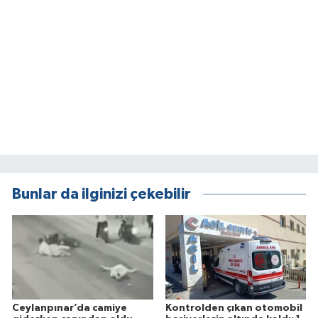
Bunlar da ilginizi çekebilir
Ceylanpınar’da camiye
Kontrolden çıkan otomobil