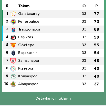
#
Takım
O
P
1
Galatasaray
33
77
2
Fenerbahçe
33
73
3
Trabzonspor
33
69
4
Beşiktaş
33
59
5
Göztepe
33
55
6
Başakşehir
33
54
7
Samsunspor
33
48
8
Rizespor
33
40
9
Konyaspor
33
40
10
Alanyaspor
33
37
Detaylar için tıklayın