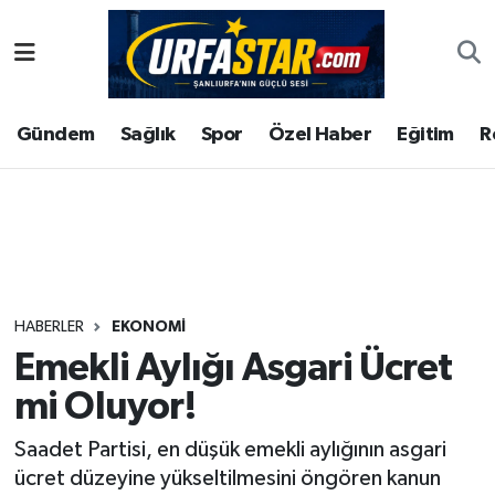
ASAYİS
Şanlıurfa Nöbetçi Eczaneler
Gündem
Sağlık
Spor
Özel Haber
Eğitim
R
ÇEVRE
Şanlıurfa Hava Durumu
DUNYA
Şanlıurfa Namaz Vakitleri
Eğitim
Şanlıurfa Trafik Yoğunluk Haritası
Ekonomi
Süper Lig Puan Durumu ve Fikstür
HABERLER
EKONOMI
Emekli Aylığı Asgari Ücret
Gündem
Tüm Manşetler
mi Oluyor!
Kültür
Son Dakika Haberleri
Saadet Partisi, en düşük emekli aylığının asgari
ücret düzeyine yükseltilmesini öngören kanun
Magazin
Haber Arşivi