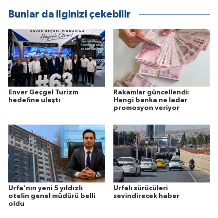
Bunlar da ilginizi çekebilir
Enver Geçgel Turizm
Rakamlar güncellendi:
hedefine ulaştı
Hangi banka ne ladar
promosyon veriyor
Urfa'nın yeni 5 yıldızlı
Urfalı sürücüleri
otelin genel müdürü belli
sevindirecek haber
oldu