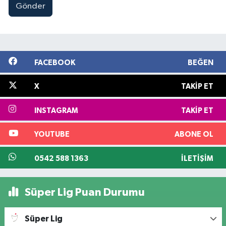
Gönder
FACEBOOK
BEĞEN
X
TAKIP ET
INSTAGRAM
TAKIP ET
YOUTUBE
ABONE OL
0542 588 1363
İLETIŞIM
Süper Lig Puan Durumu
Süper Lig