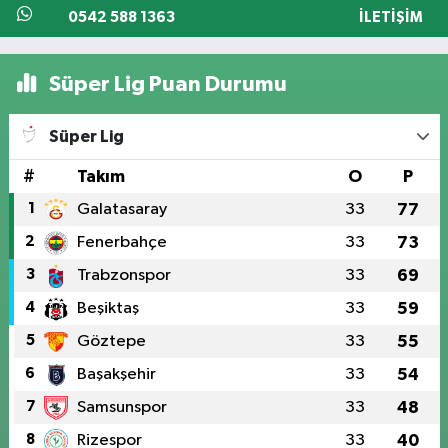
0542 588 1363
İLETIŞIM
Süper Lig Puan Durumu
Süper Lig
#
Takım
O
P
1
Galatasaray
33
77
2
Fenerbahçe
33
73
3
Trabzonspor
33
69
4
Beşiktaş
33
59
5
Göztepe
33
55
6
Başakşehir
33
54
7
Samsunspor
33
48
8
Rizespor
33
40