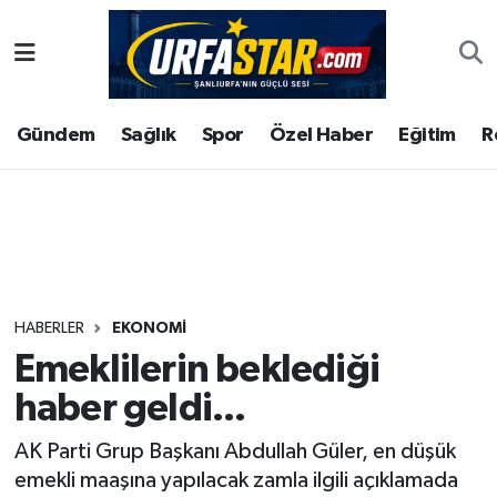
ASAYİS
Şanlıurfa Nöbetçi Eczaneler
Gündem
Sağlık
Spor
Özel Haber
Eğitim
R
ÇEVRE
Şanlıurfa Hava Durumu
DUNYA
Şanlıurfa Namaz Vakitleri
Eğitim
Şanlıurfa Trafik Yoğunluk Haritası
Ekonomi
Süper Lig Puan Durumu ve Fikstür
HABERLER
EKONOMI
Emeklilerin beklediği
Gündem
Tüm Manşetler
haber geldi...
Kültür
Son Dakika Haberleri
AK Parti Grup Başkanı Abdullah Güler, en düşük
emekli maaşına yapılacak zamla ilgili açıklamada
Magazin
Haber Arşivi