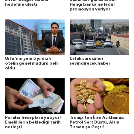
hedefine ulaştı
Hangi banka ne ladar
promosyon veriyor
Urfa'nın yeni 5 yıldızlı
Urfalı sürücüleri
otelin genel müdürü belli
sevindirecek haber
oldu
Paralar hesaplara yatıyor!
Trump'tan İran Açıklaması:
Emeklilerin beklediği tarih
Petrol Sert Düştü, Altın
netleşti
Tırmanışa Geçti!