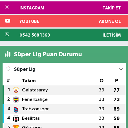
INSTAGRAM
TAKIP ET
YOUTUBE
ABONE OL
0542 588 1363
İLETIŞIM
Süper Lig Puan Durumu
Süper Lig
#
Takım
O
P
1
Galatasaray
33
77
2
Fenerbahçe
33
73
3
Trabzonspor
33
69
4
Beşiktaş
33
59
5
Göztepe
33
55