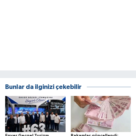
Bunlar da ilginizi çekebilir
Enver Geçgel Turizm
Rakamlar güncellendi: