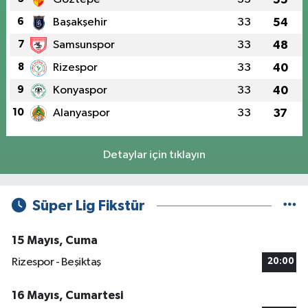
6
Başakşehir
33
54
7
Samsunspor
33
48
8
Rizespor
33
40
9
Konyaspor
33
40
10
Alanyaspor
33
37
Detaylar için tıklayın
Süper Lig Fikstür
15 Mayıs, Cuma
Rizespor - Beşiktaş
20:00
16 Mayıs, Cumartesi