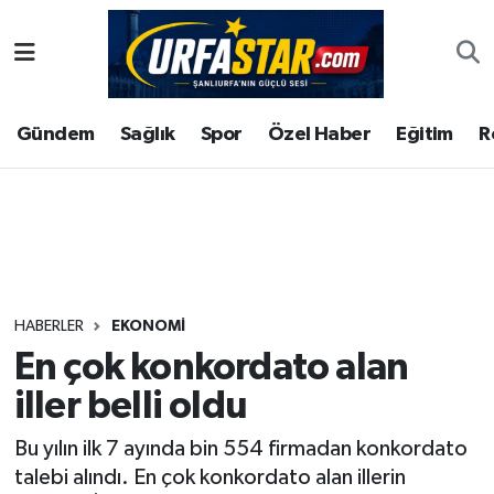
ASAYİS
Şanlıurfa Nöbetçi Eczaneler
Gündem
Sağlık
Spor
Özel Haber
Eğitim
R
ÇEVRE
Şanlıurfa Hava Durumu
DUNYA
Şanlıurfa Namaz Vakitleri
Eğitim
Şanlıurfa Trafik Yoğunluk Haritası
Ekonomi
Süper Lig Puan Durumu ve Fikstür
HABERLER
EKONOMI
En çok konkordato alan
Gündem
Tüm Manşetler
iller belli oldu
Kültür
Son Dakika Haberleri
Bu yılın ilk 7 ayında bin 554 firmadan konkordato
talebi alındı. En çok konkordato alan illerin
Magazin
Haber Arşivi