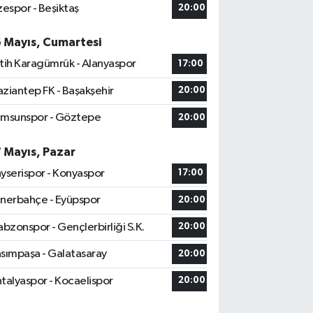
zespor - Beşiktaş
20:00
6 Mayıs, Cumartesi
tih Karagümrük - Alanyaspor
17:00
ziantep FK - Başakşehir
20:00
msunspor - Göztepe
20:00
7 Mayıs, Pazar
yserispor - Konyaspor
17:00
nerbahçe - Eyüpspor
20:00
abzonspor - Gençlerbirliği S.K.
20:00
sımpaşa - Galatasaray
20:00
talyaspor - Kocaelispor
20:00