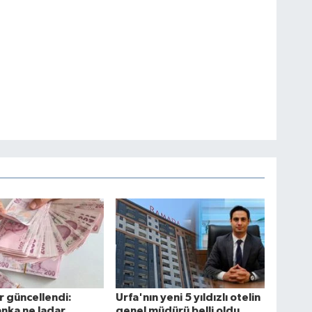
 güncellendi:
Urfa'nın yeni 5 yıldızlı otelin
nka ne ladar
genel müdürü belli oldu