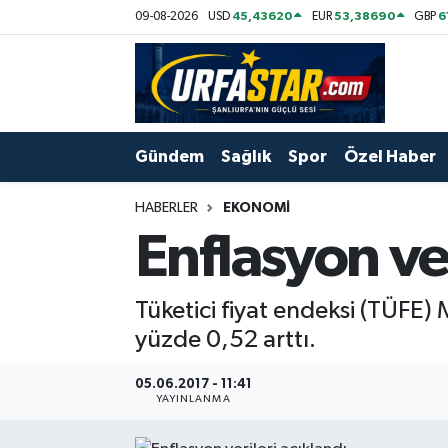
45,43620
53,38690
6
09-08-2026
USD
EUR
GBP
ASAYİS
Şanlıurfa Nöbetçi Eczaneler
ÇEVRE
Şanlıurfa Hava Durumu
Gündem
Sağlık
Spor
Özel Haber
DUNYA
Şanlıurfa Namaz Vakitleri
HABERLER
EKONOMI
Eğitim
Şanlıurfa Trafik Yoğunluk Haritası
Enflasyon ver
Ekonomi
Süper Lig Puan Durumu ve Fikstür
Tüketici fiyat endeksi (TÜFE) M
Gündem
Tüm Manşetler
yüzde 0,52 arttı.
Kültür
Son Dakika Haberleri
05.06.2017 - 11:41
YAYINLANMA
Magazin
Haber Arşivi