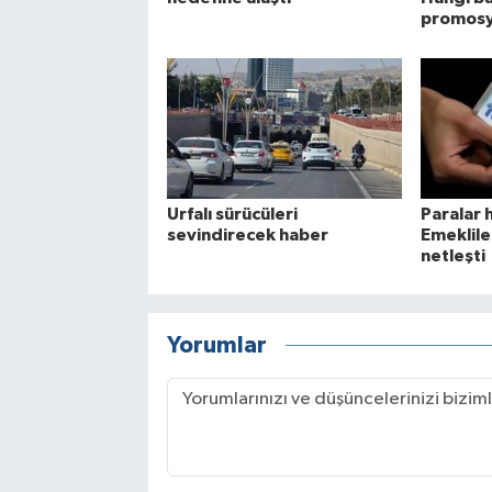
promosy
Urfalı sürücüleri
Paralar 
sevindirecek haber
Emeklile
netleşti
Yorumlar