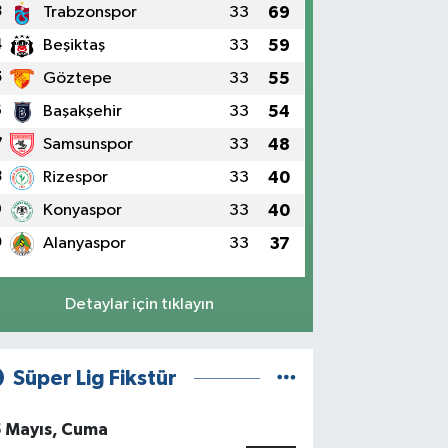
3
Trabzonspor
33
69
4
Beşiktaş
33
59
5
Göztepe
33
55
6
Başakşehir
33
54
7
Samsunspor
33
48
8
Rizespor
33
40
9
Konyaspor
33
40
0
Alanyaspor
33
37
Detaylar için tıklayın
Süper Lig Fikstür
5 Mayıs, Cuma