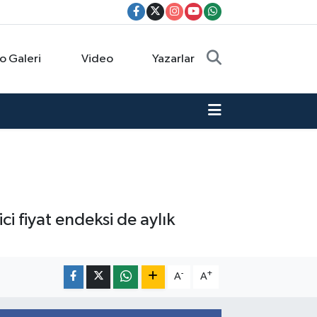
o Galeri
Video
Yazarlar
ci fiyat endeksi de aylık
-
+
A
A