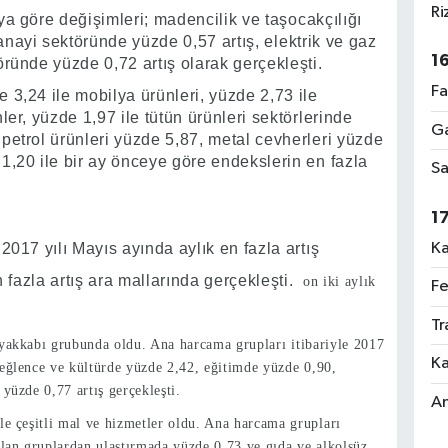
Ri
a göre değişimleri; madencilik ve taşocakçılığı
nayi sektöründe yüzde 0,57 artış, elektrik ve gaz
1
ründe yüzde 0,72 artış olarak gerçekleşti.
Fa
e 3,24 ile mobilya ürünleri, yüzde 2,73 ile
nler, yüzde 1,97 ile tütün ürünleri sektörlerinde
Ga
e petrol ürünleri yüzde 5,87, metal cevherleri yüzde
1,20 ile bir ay önceye göre endekslerin en fazla
Sa
1
Ka
2017 yılı Mayıs ayında aylık en fazla artış
n fazla artış ara mallarında gerçekleşti.
on iki aylık
Fe
Tr
ayakkabı grubunda oldu. Ana harcama grupları itibariyle 2017
Ka
 eğlence ve kültürde yüzde 2,42, eğitimde yüzde 0,90,
yüzde 0,77 artış gerçekleşti.
An
le çeşitli mal ve hizmetler oldu. Ana harcama grupları
alan gruplardan ulaştırmada yüzde 0,73 ve gıda ve alkolsüz