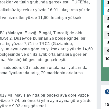
içecekler ve tütün grubunda gerçekleşti. TÜFE’de,
e alkolsüz içecekler yüzde 16,91, ulaştırma yüzde
l ve hizmetler yüzde 11,60 ile artışın yüksek
B1 (Malatya, Elazığ, Bingöl, Tunceli)’de oldu.
(İBBS) 2. Düzey’de bulunan 26 bölge içinde, bir
k artış yüzde 7,71 ile TRC1 (Gaziantep,
 yılın aynı ayına göre en yüksek artış yüzde 14,60
bölgesinde ve on iki aylık ortalamalara göre en
1
na, Mersin) bölgesinde gerçekleşti.
 maddeden; 63 maddenin ortalama fiyatlarında
ma fiyatlarında artış, 79 maddenin ortalama
 2017 yılı Mayıs ayında bir önceki aya göre yüzde
 yüzde 7,74, bir önceki yılın aynı ayına göre yüzde
1
yüzde 9,02 artış gösterdi.