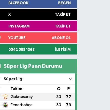
FACEBOOK
BEĞEN
X
TAKIP ET
INSTAGRAM
TAKIP ET
YOUTUBE
ABONE OL
0542 588 1363
İLETIŞIM
Süper Lig Puan Durumu
Süper Lig
#
Takım
O
P
1
Galatasaray
33
77
2
Fenerbahçe
33
73