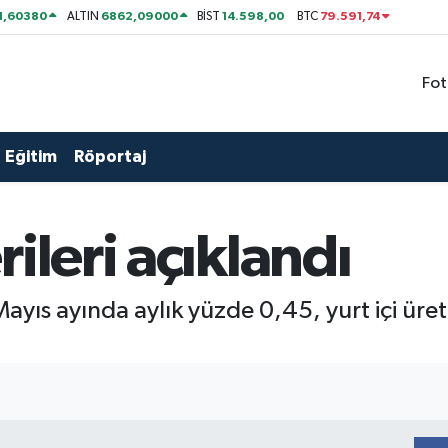
1,60380
6862,09000
14.598,00
79.591,74
ALTIN
BİST
BTC
Fot
Eğitim
Röportaj
ileri açıklandı
ayıs ayında aylık yüzde 0,45, yurt içi üreti