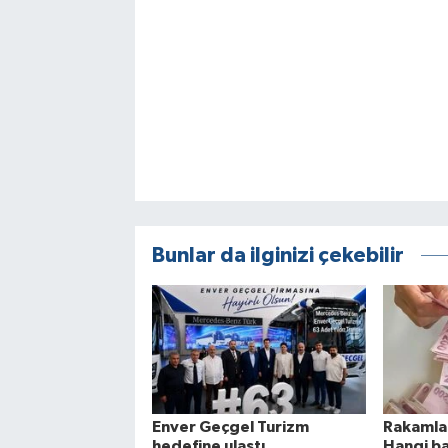
Bunlar da ilginizi çekebilir
Enver Geçgel Turizm
Rakamlar
hedefine ulaştı
Hangi ba