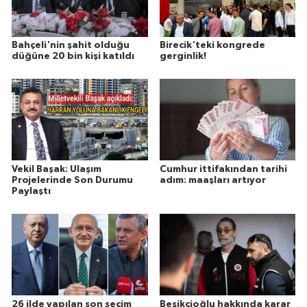
Bahçeli'nin şahit olduğu
Birecik'teki kongrede
düğüne 20 bin kişi katıldı
gerginlik!
Vekil Başak: Ulaşım
Cumhur ittifakından tarihi
Projelerinde Son Durumu
adım: maaşları artıyor
Paylaştı
26 ilde yapılan son seçim
Beşikçioğlu hakkında karar