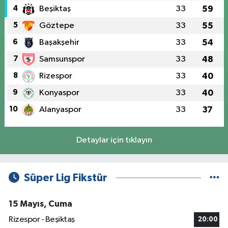
4
Beşiktaş
33
59
5
Göztepe
33
55
6
Başakşehir
33
54
7
Samsunspor
33
48
8
Rizespor
33
40
9
Konyaspor
33
40
10
Alanyaspor
33
37
Detaylar için tıklayın
Süper Lig Fikstür
15 Mayıs, Cuma
Rizespor - Beşiktaş
20:00