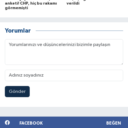
anketi! CHP, hiç bu rakamı
verildi
görmemişti
Yorumlar
Gönder
FACEBOOK
BEĞEN