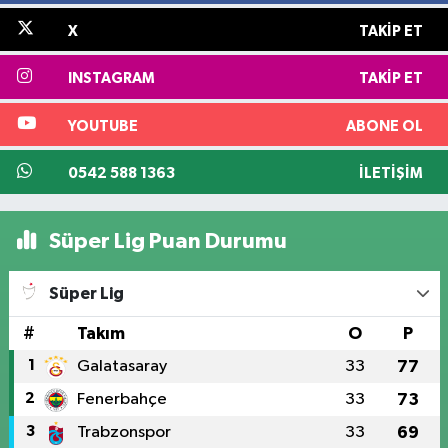
X
TAKIP ET
INSTAGRAM
TAKIP ET
YOUTUBE
ABONE OL
0542 588 1363
İLETIŞIM
Süper Lig Puan Durumu
Süper Lig
#
Takım
O
P
1
Galatasaray
33
77
2
Fenerbahçe
33
73
3
Trabzonspor
33
69