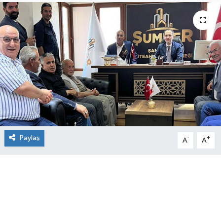
Paylaş
-
+
A
A