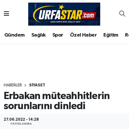
ASAYİS
Şanlıurfa Nöbetçi Eczaneler
Gündem
Sağlık
Spor
Özel Haber
Eğitim
R
ÇEVRE
Şanlıurfa Hava Durumu
DUNYA
Şanlıurfa Namaz Vakitleri
Eğitim
Şanlıurfa Trafik Yoğunluk Haritası
Ekonomi
Süper Lig Puan Durumu ve Fikstür
HABERLER
SIYASET
Erbakan müteahhitlerin
Gündem
Tüm Manşetler
sorunlarını dinledi
Kültür
Son Dakika Haberleri
27.06.2022 - 14:28
Magazin
Haber Arşivi
YAYINLANMA