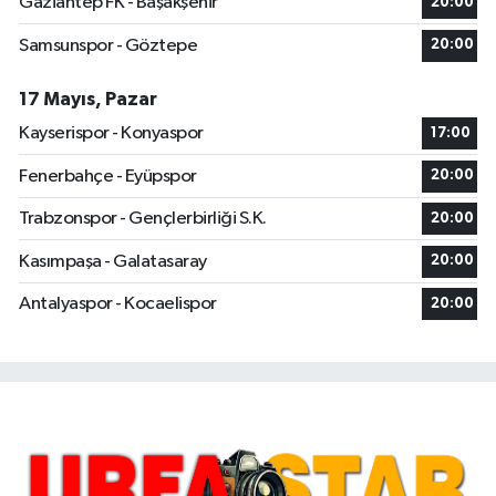
Gaziantep FK - Başakşehir
20:00
Samsunspor - Göztepe
20:00
17 Mayıs, Pazar
Kayserispor - Konyaspor
17:00
Fenerbahçe - Eyüpspor
20:00
Trabzonspor - Gençlerbirliği S.K.
20:00
Kasımpaşa - Galatasaray
20:00
Antalyaspor - Kocaelispor
20:00