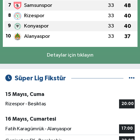
7
Samsunspor
33
48
8
Rizespor
33
40
9
Konyaspor
33
40
10
Alanyaspor
33
37
Detaylar için tıklayın
Süper Lig Fikstür
15 Mayıs, Cuma
Rizespor - Beşiktaş
20:00
16 Mayıs, Cumartesi
Fatih Karagümrük - Alanyaspor
17:00