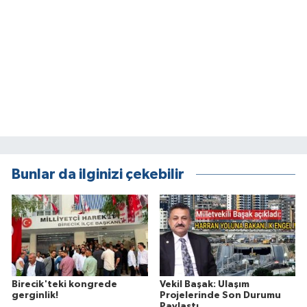
Bunlar da ilginizi çekebilir
Birecik'teki kongrede
Vekil Başak: Ulaşım
gerginlik!
Projelerinde Son Durumu
Paylaştı