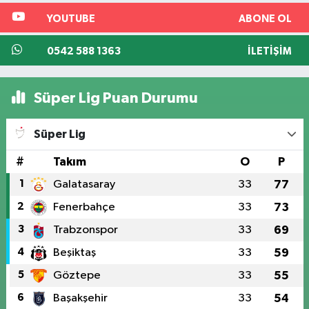
YOUTUBE
ABONE OL
0542 588 1363
İLETIŞIM
Süper Lig Puan Durumu
Süper Lig
#
Takım
O
P
1
Galatasaray
33
77
2
Fenerbahçe
33
73
3
Trabzonspor
33
69
4
Beşiktaş
33
59
5
Göztepe
33
55
6
Başakşehir
33
54