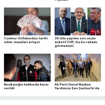
Cumhur ittifakından tarihi
26 ilde yapılan son seçim
adım: maaşları artıyor
anketi! CHP, hiç bu rakamı
görmemişti
Beşikçioğlu hakkında karar
Ak Parti Genel Başkan
verildi
Yardımcısı Şen Şanlıurfa’da