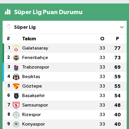
Süper Lig Puan Durumu
Süper Lig
#
Takım
O
P
1
Galatasaray
33
77
2
Fenerbahçe
33
73
3
Trabzonspor
33
69
4
Beşiktaş
33
59
5
Göztepe
33
55
6
Başakşehir
33
54
7
Samsunspor
33
48
8
Rizespor
33
40
9
Konyaspor
33
40