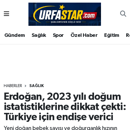
ASAYİS
Şanlıurfa Nöbetçi Eczaneler
Gündem
Sağlık
Spor
Özel Haber
Eğitim
R
ÇEVRE
Şanlıurfa Hava Durumu
DUNYA
Şanlıurfa Namaz Vakitleri
Eğitim
Şanlıurfa Trafik Yoğunluk Haritası
Ekonomi
Süper Lig Puan Durumu ve Fikstür
HABERLER
SAĞLIK
Erdoğan, 2023 yılı doğum
Gündem
Tüm Manşetler
istatistiklerine dikkat çekti:
Kültür
Son Dakika Haberleri
Türkiye için endişe verici
Magazin
Haber Arşivi
Yeni doğan bebek sayısı ve doğurganlık hızının