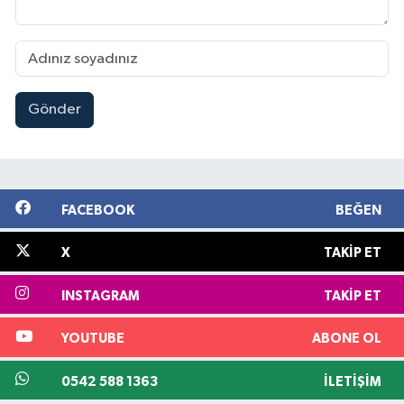
Gönder
FACEBOOK
BEĞEN
X
TAKIP ET
INSTAGRAM
TAKIP ET
YOUTUBE
ABONE OL
0542 588 1363
İLETIŞIM