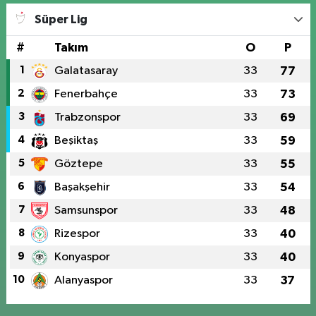
Süper Lig
#
Takım
O
P
1
Galatasaray
33
77
2
Fenerbahçe
33
73
3
Trabzonspor
33
69
4
Beşiktaş
33
59
5
Göztepe
33
55
6
Başakşehir
33
54
7
Samsunspor
33
48
8
Rizespor
33
40
9
Konyaspor
33
40
10
Alanyaspor
33
37