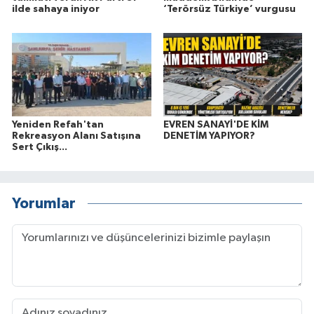
ilde sahaya iniyor
‘Terörsüz Türkiye’ vurgusu
Yeniden Refah'tan
EVREN SANAYİ'DE KİM
Rekreasyon Alanı Satışına
DENETİM YAPIYOR?
Sert Çıkış...
Yorumlar