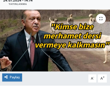
24.07.2024 - 14:14
YAYINLANMA
Paylaş
-
+
A
A