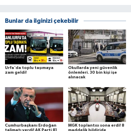
Bunlar da ilginizi çekebilir
Urfa'da toplu taşımaya
Okullarda yeni güvenlik
zam geldi!
önlemleri. 30 bin kişi işe
alınacak
Cumhurbaşkanı Erdoğan
MGK toplantısı sona erdi! 8
talimatı verdi! AK Parti 81
maddelik bildiride