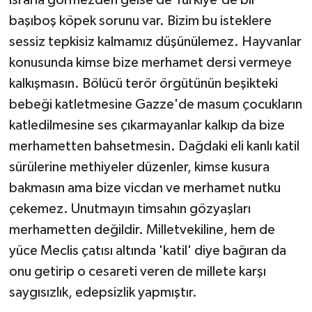
ısrarla görmezden gelse de Türkiye'de bir
başıboş köpek sorunu var. Bizim bu isteklere
sessiz tepkisiz kalmamız düşünülemez. Hayvanlar
konusunda kimse bize merhamet dersi vermeye
kalkışmasın. Bölücü terör örgütünün beşikteki
bebeği katletmesine Gazze'de masum çocukların
katledilmesine ses çıkarmayanlar kalkıp da bize
merhametten bahsetmesin. Dağdaki eli kanlı katil
sürülerine methiyeler düzenler, kimse kusura
bakmasın ama bize vicdan ve merhamet nutku
çekemez. Unutmayın timsahın gözyaşları
merhametten değildir. Milletvekiline, hem de
yüce Meclis çatısı altında 'katil' diye bağıran da
onu getirip o cesareti veren de millete karşı
saygısızlık, edepsizlik yapmıştır.