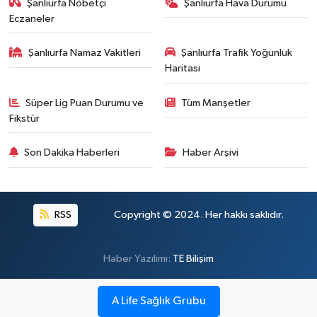
Şanlıurfa Nöbetçi
Şanlıurfa Hava Durumu
Eczaneler
Şanlıurfa Namaz Vakitleri
Şanlıurfa Trafik Yoğunluk
Haritası
Süper Lig Puan Durumu ve
Tüm Manşetler
Fikstür
Son Dakika Haberleri
Haber Arşivi
RSS
Copyright © 2024. Her hakkı saklıdır.
Haber Yazılımı:
TE Bilişim
A Life Sağlık Grubu