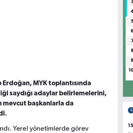
1
 Erdoğan, MYK toplantısında
i saydığı adaylar belirlemelerini,
n mevcut başkanlarla da
di.
1
andı. Yerel yönetimlerde görev