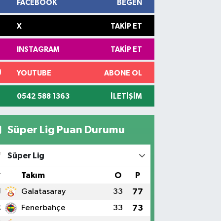
FACEBOOK
BEĞEN
X
TAKIP ET
INSTAGRAM
TAKIP ET
YOUTUBE
ABONE OL
0542 588 1363
İLETIŞIM
Süper Lig Puan Durumu
Süper Lig
#
Takım
O
P
1
Galatasaray
33
77
2
Fenerbahçe
33
73