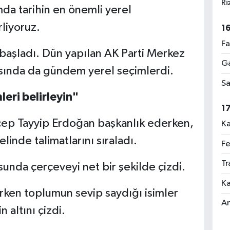
Ri
da tarihin en önemli yerel
liyoruz.
1
Fa
r başladı. Dün yapılan AK Parti Merkez
Ga
sında da gündem yerel seçimlerdi.
Sa
eri belirleyin"
1
ep Tayyip Erdoğan başkanlık ederken,
Ka
linde talimatlarını sıraladı.
Fe
Tr
nda çerçeveyi net bir şekilde çizdi.
Ka
rken toplumun sevip saydığı isimler
An
 altını çizdi.