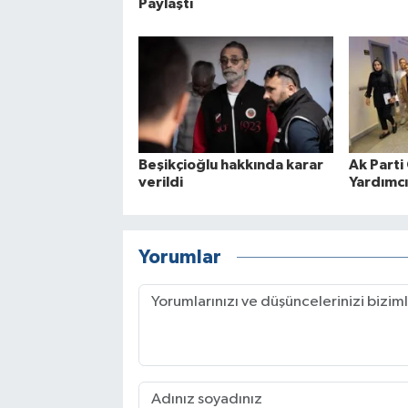
Paylaştı
Beşikçioğlu hakkında karar
Ak Parti
verildi
Yardımcı
Yorumlar