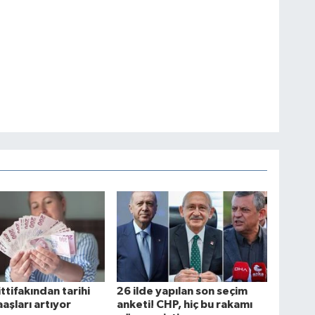
ttifakından tarihi
26 ilde yapılan son seçim
aşları artıyor
anketi! CHP, hiç bu rakamı