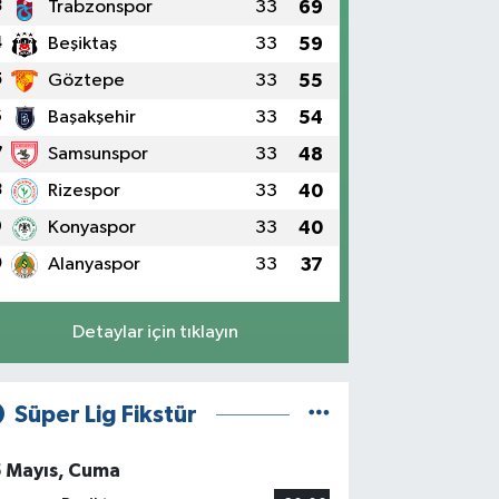
3
Trabzonspor
33
69
4
Beşiktaş
33
59
5
Göztepe
33
55
6
Başakşehir
33
54
7
Samsunspor
33
48
8
Rizespor
33
40
9
Konyaspor
33
40
0
Alanyaspor
33
37
Detaylar için tıklayın
Süper Lig Fikstür
5 Mayıs, Cuma