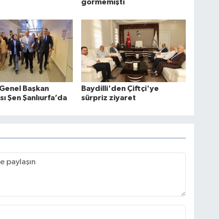
görmemişti
 Genel Başkan
Baydilli'den Çiftçi'ye
sı Şen Şanlıurfa’da
sürpriz ziyaret