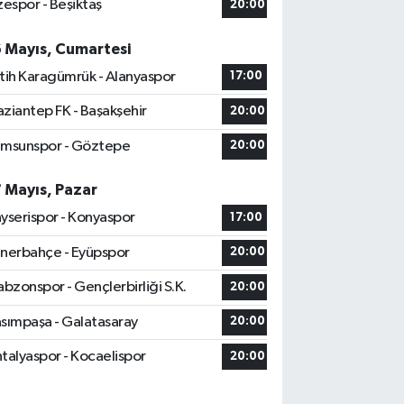
zespor - Beşiktaş
20:00
6 Mayıs, Cumartesi
tih Karagümrük - Alanyaspor
17:00
ziantep FK - Başakşehir
20:00
msunspor - Göztepe
20:00
7 Mayıs, Pazar
yserispor - Konyaspor
17:00
nerbahçe - Eyüpspor
20:00
abzonspor - Gençlerbirliği S.K.
20:00
sımpaşa - Galatasaray
20:00
talyaspor - Kocaelispor
20:00