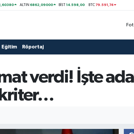
1,60380
6862,09000
14.598,00
79.591,74
ALTIN
BİST
BTC
Fot
Eğitim
Röportaj
mat verdi! İşte ad
 kriter…