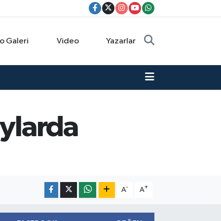
o Galeri
Video
Yazarlar
aylarda
-
+
A
A