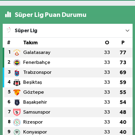
Süper Lig Puan Durumu
Süper Lig
#
Takım
O
P
1
Galatasaray
33
77
2
Fenerbahçe
33
73
3
Trabzonspor
33
69
4
Beşiktaş
33
59
5
Göztepe
33
55
6
Başakşehir
33
54
7
Samsunspor
33
48
8
Rizespor
33
40
9
Konyaspor
33
40