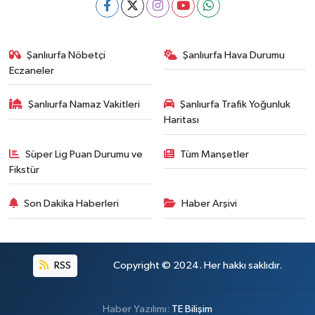
Şanlıurfa Nöbetçi
Şanlıurfa Hava Durumu
Eczaneler
Şanlıurfa Namaz Vakitleri
Şanlıurfa Trafik Yoğunluk
Haritası
Süper Lig Puan Durumu ve
Tüm Manşetler
Fikstür
Son Dakika Haberleri
Haber Arşivi
RSS
Copyright © 2024. Her hakkı saklıdır.
Haber Yazılımı:
TE Bilişim