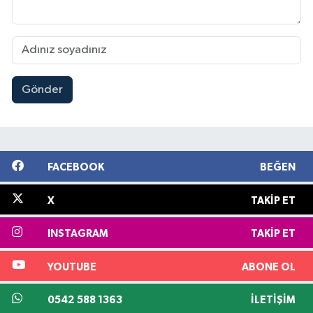
Gönder
FACEBOOK
BEĞEN
X
TAKIP ET
INSTAGRAM
TAKIP ET
YOUTUBE
ABONE OL
0542 588 1363
İLETIŞIM