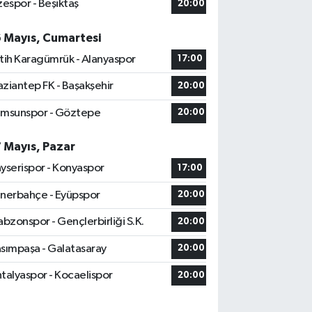
zespor - Beşiktaş
20:00
6 Mayıs, Cumartesi
tih Karagümrük - Alanyaspor
17:00
ziantep FK - Başakşehir
20:00
msunspor - Göztepe
20:00
7 Mayıs, Pazar
yserispor - Konyaspor
17:00
nerbahçe - Eyüpspor
20:00
abzonspor - Gençlerbirliği S.K.
20:00
sımpaşa - Galatasaray
20:00
talyaspor - Kocaelispor
20:00