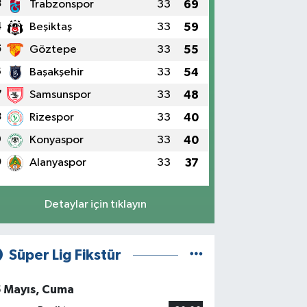
3
Trabzonspor
33
69
4
Beşiktaş
33
59
5
Göztepe
33
55
6
Başakşehir
33
54
7
Samsunspor
33
48
8
Rizespor
33
40
9
Konyaspor
33
40
0
Alanyaspor
33
37
Detaylar için tıklayın
Süper Lig Fikstür
5 Mayıs, Cuma