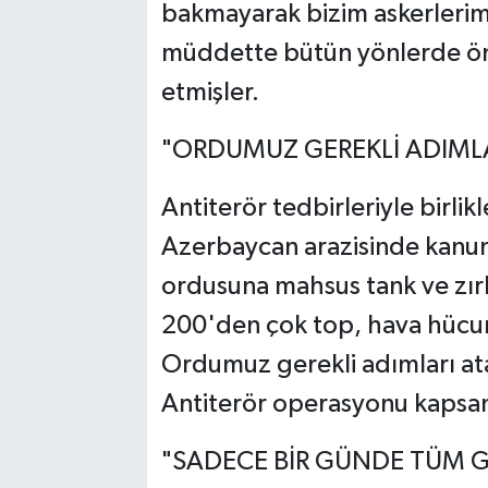
bakmayarak bizim askerlerim
müddette bütün yönlerde ön
etmişler.
"ORDUMUZ GEREKLİ ADIMLA
Antiterör tedbirleriyle birlikl
Azerbaycan arazisinde kanun
ordusuna mahsus tank ve zırhlı
200'den çok top, hava hücumu
Ordumuz gerekli adımları at
Antiterör operasyonu kapsamı
"SADECE BİR GÜNDE TÜM GÖ