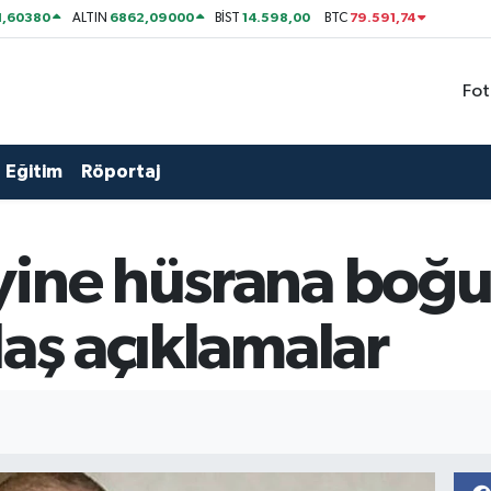
1,60380
6862,09000
14.598,00
79.591,74
ALTIN
BİST
BTC
Fot
Eğitim
Röportaj
yine hüsrana boğu
laş açıklamalar