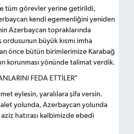
tüm görevler yerine getirildi,
Azerbaycan kendi egemenliğini yeniden
'nin Azerbaycan topraklarında
iş ordusunun büyük kısmı imha
dan önce bütün birimlerimize Karabağ
kın korunması yönünde talimat verdik.
LARINI FEDA ETTİLER"
et eylesin, yaralılara şifa versin.
dalet yolunda, Azerbaycan yolunda
n aziz hatırası kalbimizde ebedi