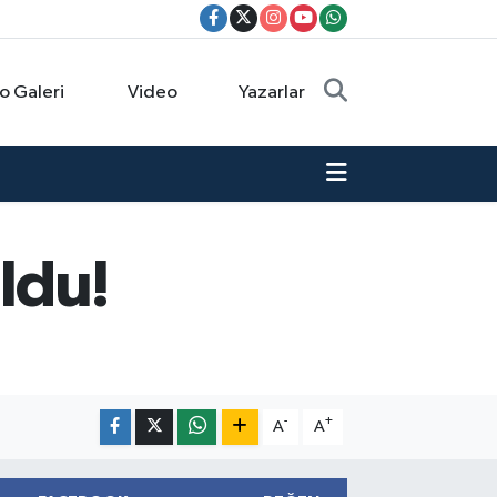
o Galeri
Video
Yazarlar
ldu!
-
+
A
A