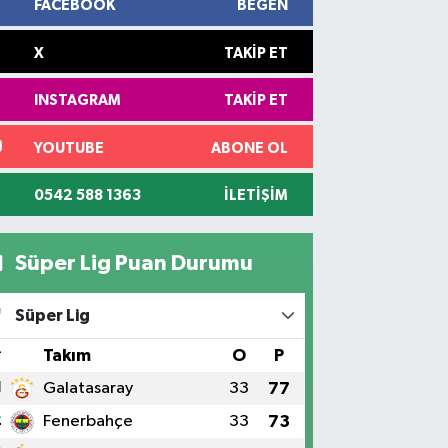
FACEBOOK
BEĞEN
X
TAKIP ET
INSTAGRAM
TAKIP ET
YOUTUBE
ABONE OL
0542 588 1363
İLETIŞIM
Süper Lig Puan Durumu
Süper Lig
#
Takım
O
P
1
Galatasaray
33
77
2
Fenerbahçe
33
73