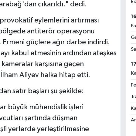
Ri
Karabağ'dan çıkarıldı." dedi.
1
rovokatif eylemlerini artırması
Fa
bölgede antiterör operasyonu
Ga
 Ermeni güçlere ağır darbe indirdi.
Sa
kmayı kabul etmesinin ardından ateşkes
 kameralar karşısına geçen
1
Ka
ham Aliyev halka hitap etti.
Fe
an satır başları şu şekilde:
Tr
ar büyük mühendislik işleri
Ka
vcutları şartında düşman
An
şli yerlerde yerleştirilmesine