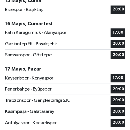
15 Mayıs, Cuma
Rizespor - Beşiktaş
20:00
16 Mayıs, Cumartesi
Fatih Karagümrük - Alanyaspor
17:00
Gaziantep FK - Başakşehir
20:00
Samsunspor - Göztepe
20:00
17 Mayıs, Pazar
Kayserispor - Konyaspor
17:00
Fenerbahçe - Eyüpspor
20:00
Trabzonspor - Gençlerbirliği S.K.
20:00
Kasımpaşa - Galatasaray
20:00
Antalyaspor - Kocaelispor
20:00