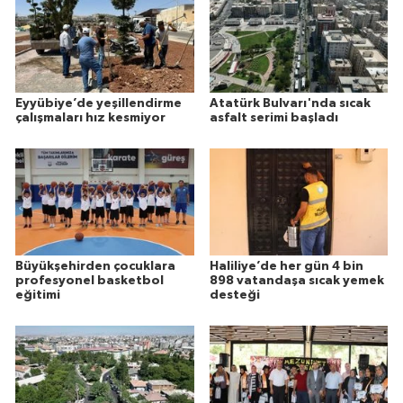
Eyyübiye’de yeşillendirme
Atatürk Bulvarı'nda sıcak
çalışmaları hız kesmiyor
asfalt serimi başladı
Büyükşehirden çocuklara
Haliliye’de her gün 4 bin
profesyonel basketbol
898 vatandaşa sıcak yemek
eğitimi
desteği