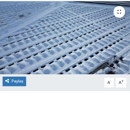
Paylaş
-
+
A
A