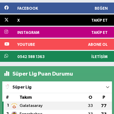
FACEBOOK
BEĞEN
X
TAKIP ET
INSTAGRAM
TAKIP ET
YOUTUBE
ABONE OL
0542 588 1363
İLETIŞIM
Süper Lig Puan Durumu
Süper Lig
#
Takım
O
P
1
Galatasaray
33
77
2