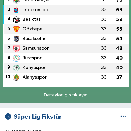
Fenerbahçe
33
73
3
Trabzonspor
33
69
4
Beşiktaş
33
59
5
Göztepe
33
55
6
Başakşehir
33
54
7
Samsunspor
33
48
8
Rizespor
33
40
9
Konyaspor
33
40
10
Alanyaspor
33
37
Detaylar için tıklayın
Süper Lig Fikstür