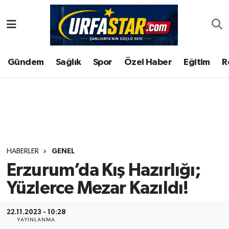
ASAYİS
Şanlıurfa Nöbetçi Eczaneler
Gündem
Sağlık
Spor
Özel Haber
Eğitim
R
ÇEVRE
Şanlıurfa Hava Durumu
DUNYA
Şanlıurfa Namaz Vakitleri
Eğitim
Şanlıurfa Trafik Yoğunluk Haritası
Ekonomi
Süper Lig Puan Durumu ve Fikstür
HABERLER
GENEL
Erzurum’da Kış Hazırlığı;
Gündem
Tüm Manşetler
Yüzlerce Mezar Kazıldı!
Kültür
Son Dakika Haberleri
22.11.2023 - 10:28
Magazin
Haber Arşivi
YAYINLANMA