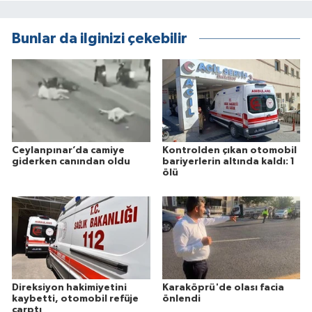
Bunlar da ilginizi çekebilir
Ceylanpınar’da camiye
Kontrolden çıkan otomobil
giderken canından oldu
bariyerlerin altında kaldı: 1
ölü
Direksiyon hakimiyetini
Karaköprü'de olası facia
kaybetti, otomobil refüje
önlendi
çarptı