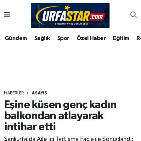
ASAYİS
Şanlıurfa Nöbetçi Eczaneler
Gündem
Sağlık
Spor
Özel Haber
Eğitim
R
ÇEVRE
Şanlıurfa Hava Durumu
DUNYA
Şanlıurfa Namaz Vakitleri
Eğitim
Şanlıurfa Trafik Yoğunluk Haritası
Ekonomi
Süper Lig Puan Durumu ve Fikstür
HABERLER
ASAYİS
Eşine küsen genç kadın
Gündem
Tüm Manşetler
balkondan atlayarak
Kültür
Son Dakika Haberleri
intihar etti
Magazin
Haber Arşivi
Şanlıurfa’da Aile İçi Tartışma Facia ile Sonuçlandı: