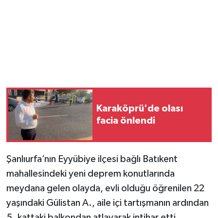
Karaköprü'de olası
facia önlendi
Şanlıurfa’nın Eyyübiye ilçesi bağlı Batıkent
mahallesindeki yeni deprem konutlarında
meydana gelen olayda, evli olduğu öğrenilen 22
yaşındaki Gülistan A., aile içi tartışmanın ardından
5. kattaki balkondan atlayarak intihar etti.