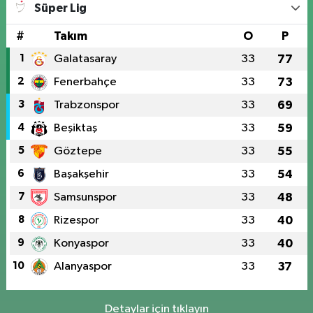
Süper Lig
#
Takım
O
P
1
Galatasaray
33
77
2
Fenerbahçe
33
73
3
Trabzonspor
33
69
4
Beşiktaş
33
59
5
Göztepe
33
55
6
Başakşehir
33
54
7
Samsunspor
33
48
8
Rizespor
33
40
9
Konyaspor
33
40
10
Alanyaspor
33
37
Detaylar için tıklayın