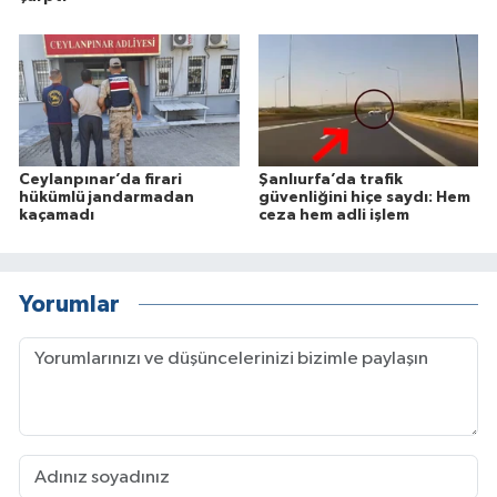
Ceylanpınar’da firari
Şanlıurfa’da trafik
hükümlü jandarmadan
güvenliğini hiçe saydı: Hem
kaçamadı
ceza hem adli işlem
Yorumlar