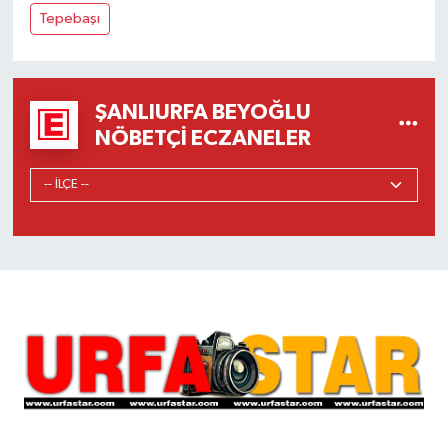
Tepebaşı
ŞANLIURFA BEYOĞLU
NÖBETÇI ECZANELER