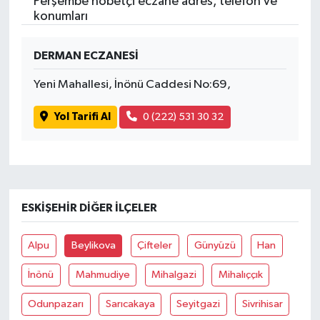
Perşembe nöbetçi eczane adres, telefon ve
konumları
DERMAN ECZANESİ
Yeni Mahallesi, İnönü Caddesi No:69,
Yol Tarifi Al
0 (222) 531 30 32
ESKIŞEHIR DIĞER İLÇELER
Alpu
Beylikova
Çifteler
Günyüzü
Han
İnönü
Mahmudiye
Mihalgazi
Mihalıççık
Odunpazarı
Sarıcakaya
Seyitgazi
Sivrihisar