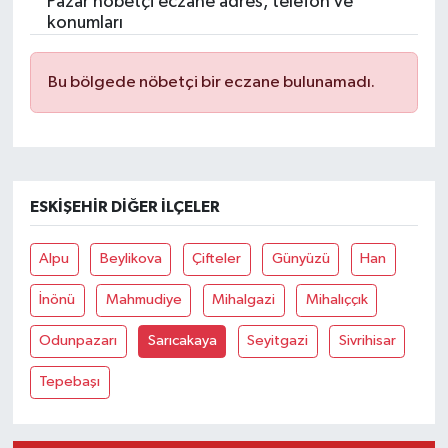
Pazar nöbetçi eczane adres, telefon ve
konumları
Bu bölgede nöbetçi bir eczane bulunamadı.
ESKIŞEHIR DIĞER İLÇELER
Alpu
Beylikova
Çifteler
Günyüzü
Han
İnönü
Mahmudiye
Mihalgazi
Mihalıççık
Odunpazarı
Sarıcakaya
Seyitgazi
Sivrihisar
Tepebaşı