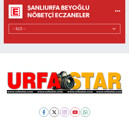
ŞANLIURFA BEYOĞLU
NÖBETÇI ECZANELER