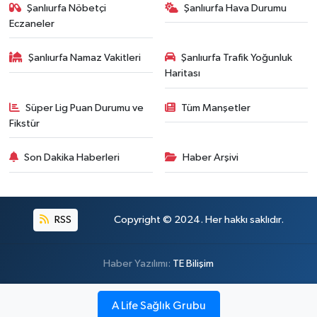
Şanlıurfa Nöbetçi
Şanlıurfa Hava Durumu
Eczaneler
Şanlıurfa Namaz Vakitleri
Şanlıurfa Trafik Yoğunluk
Haritası
Süper Lig Puan Durumu ve
Tüm Manşetler
Fikstür
Son Dakika Haberleri
Haber Arşivi
RSS
Copyright © 2024. Her hakkı saklıdır.
Haber Yazılımı:
TE Bilişim
A Life Sağlık Grubu