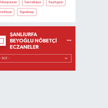
Odunpazarı
Sarıcakaya
Seyitgazi
ivrihisar
Tepebaşı
ŞANLIURFA
BEYOĞLU NÖBETÇI
ECZANELER