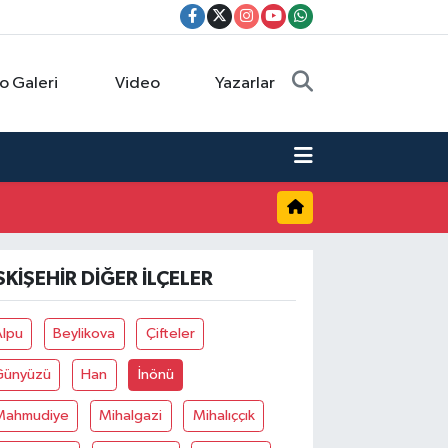
o Galeri
Video
Yazarlar
SKIŞEHIR DIĞER İLÇELER
Alpu
Beylikova
Çifteler
Günyüzü
Han
İnönü
Mahmudiye
Mihalgazi
Mihalıççık