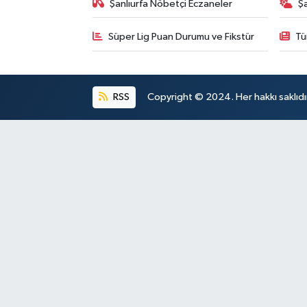
Şanlıurfa Nöbetçi Eczaneler
Ş
Süper Lig Puan Durumu ve Fikstür
Tü
RSS
Copyright © 2024. Her hakkı saklıdı