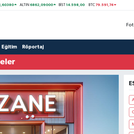
1,60380
6862,09000
14.598,00
79.591,74
ALTIN
BİST
BTC
Fot
Eğitim
Röportaj
eler
E