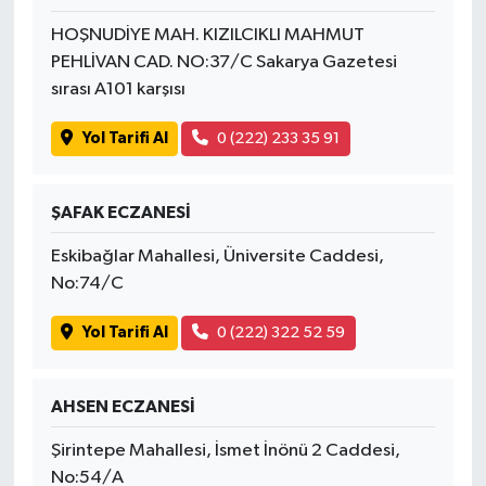
HOŞNUDİYE MAH. KIZILCIKLI MAHMUT
PEHLİVAN CAD. NO:37/C Sakarya Gazetesi
sırası A101 karşısı
Yol Tarifi Al
0 (222) 233 35 91
ŞAFAK ECZANESİ
Eskibağlar Mahallesi, Üniversite Caddesi,
No:74/C
Yol Tarifi Al
0 (222) 322 52 59
AHSEN ECZANESİ
Şirintepe Mahallesi, İsmet İnönü 2 Caddesi,
No:54/A