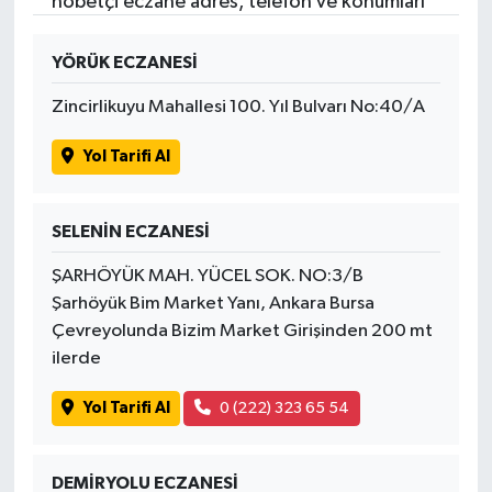
nöbetçi eczane adres, telefon ve konumları
YÖRÜK ECZANESİ
Zincirlikuyu Mahallesi 100. Yıl Bulvarı No:40/A
Yol Tarifi Al
SELENİN ECZANESİ
ŞARHÖYÜK MAH. YÜCEL SOK. NO:3/B
Şarhöyük Bim Market Yanı, Ankara Bursa
Çevreyolunda Bizim Market Girişinden 200 mt
ilerde
Yol Tarifi Al
0 (222) 323 65 54
DEMİRYOLU ECZANESİ