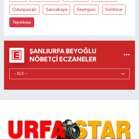
Odunpazarı
Sarıcakaya
Seyitgazi
Sivrihisar
Tepebaşı
ŞANLIURFA BEYOĞLU
NÖBETÇI ECZANELER