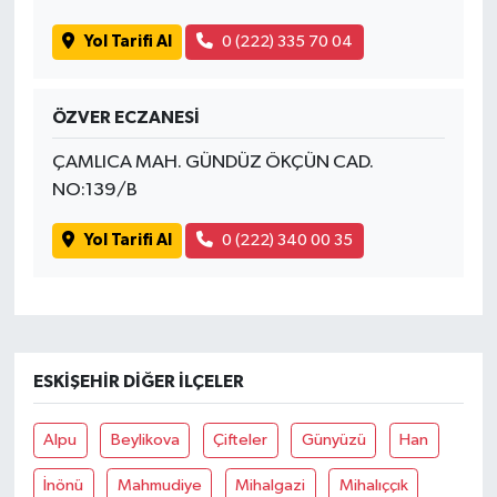
Yol Tarifi Al
0 (222) 335 70 04
ÖZVER ECZANESİ
ÇAMLICA MAH. GÜNDÜZ ÖKÇÜN CAD.
NO:139/B
Yol Tarifi Al
0 (222) 340 00 35
ESKIŞEHIR DIĞER İLÇELER
Alpu
Beylikova
Çifteler
Günyüzü
Han
İnönü
Mahmudiye
Mihalgazi
Mihalıççık