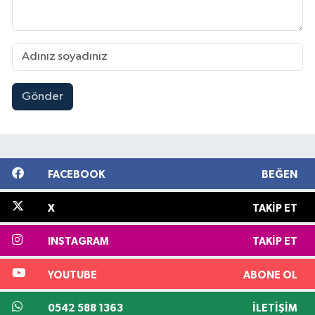
Gönder
FACEBOOK
BEĞEN
X
TAKIP ET
INSTAGRAM
TAKIP ET
YOUTUBE
ABONE OL
0542 588 1363
İLETIŞIM