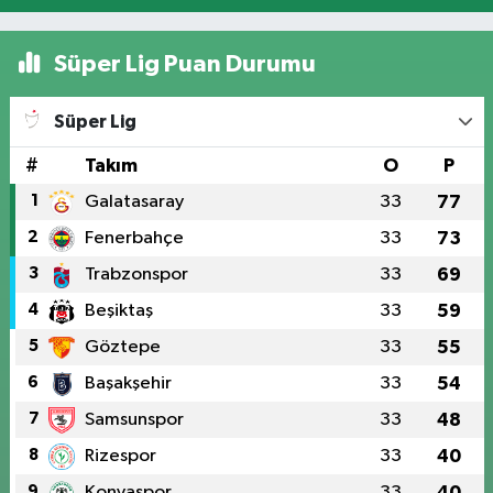
Süper Lig Puan Durumu
Süper Lig
#
Takım
O
P
1
Galatasaray
33
77
2
Fenerbahçe
33
73
3
Trabzonspor
33
69
4
Beşiktaş
33
59
5
Göztepe
33
55
6
Başakşehir
33
54
7
Samsunspor
33
48
8
Rizespor
33
40
9
Konyaspor
33
40