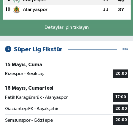
10
Alanyaspor
33
37
Detaylar için tıklayın
Süper Lig Fikstür
15 Mayıs, Cuma
Rizespor - Beşiktaş
20:00
16 Mayıs, Cumartesi
Fatih Karagümrük - Alanyaspor
17:00
Gaziantep FK - Başakşehir
20:00
Samsunspor - Göztepe
20:00