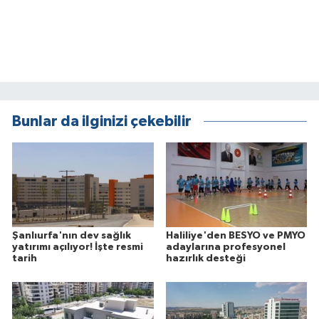
Bunlar da ilginizi çekebilir
Şanlıurfa'nın dev sağlık
Haliliye'den BESYO ve PMYO
yatırımı açılıyor! İşte resmi
adaylarına profesyonel
tarih
hazırlık desteği