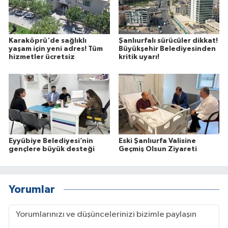
Karaköprü'de sağlıklı
Şanlıurfalı sürücüler dikkat!
yaşam için yeni adres! Tüm
Büyükşehir Belediyesinden
hizmetler ücretsiz
kritik uyarı!
Eyyübiye Belediyesi’nin
Eski Şanlıurfa Valisine
gençlere büyük desteği
Geçmiş Olsun Ziyareti
Yorumlar