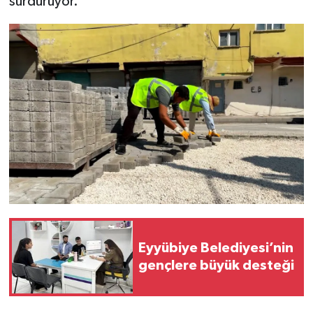
sürdürüyor.
Eyyübiye Belediyesi’nin
gençlere büyük desteği