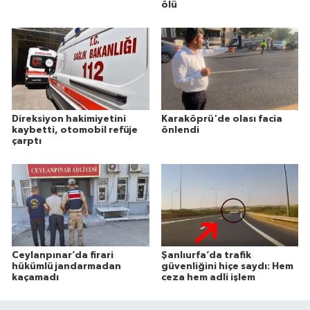
ölü
Direksiyon hakimiyetini
Karaköprü'de olası facia
kaybetti, otomobil refüje
önlendi
çarptı
Ceylanpınar’da firari
Şanlıurfa’da trafik
hükümlü jandarmadan
güvenliğini hiçe saydı: Hem
kaçamadı
ceza hem adli işlem