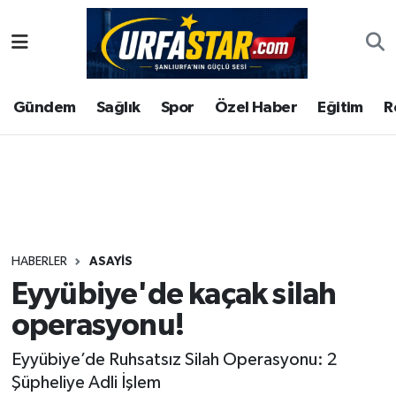
ASAYİS
Şanlıurfa Nöbetçi Eczaneler
Gündem
Sağlık
Spor
Özel Haber
Eğitim
R
ÇEVRE
Şanlıurfa Hava Durumu
DUNYA
Şanlıurfa Namaz Vakitleri
Eğitim
Şanlıurfa Trafik Yoğunluk Haritası
Ekonomi
Süper Lig Puan Durumu ve Fikstür
HABERLER
ASAYİS
Eyyübiye'de kaçak silah
Gündem
Tüm Manşetler
operasyonu!
Kültür
Son Dakika Haberleri
Eyyübiye’de Ruhsatsız Silah Operasyonu: 2
Şüpheliye Adli İşlem
Magazin
Haber Arşivi