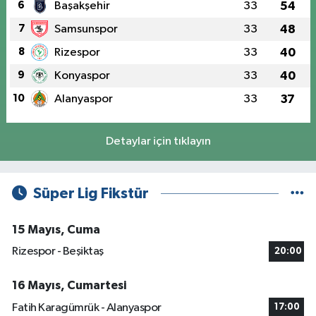
6
Başakşehir
33
54
7
Samsunspor
33
48
8
Rizespor
33
40
9
Konyaspor
33
40
10
Alanyaspor
33
37
Detaylar için tıklayın
Süper Lig Fikstür
15 Mayıs, Cuma
Rizespor - Beşiktaş
20:00
16 Mayıs, Cumartesi
Fatih Karagümrük - Alanyaspor
17:00