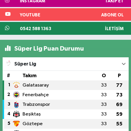
INSTAGRAM
TAKIP ET
YOUTUBE
ABONE OL
0542 588 1363
İLETIŞIM
Süper Lig Puan Durumu
Süper Lig
#
Takım
O
P
1
Galatasaray
33
77
2
Fenerbahçe
33
73
3
Trabzonspor
33
69
4
Beşiktaş
33
59
5
Göztepe
33
55