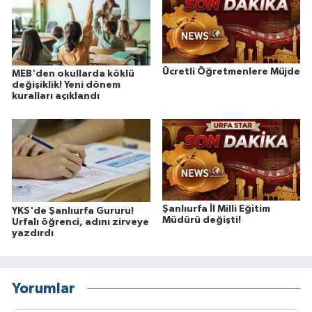
Ücretli Öğretmenlere Müjde
MEB'den okullarda köklü
değişiklik! Yeni dönem
kuralları açıklandı
Şanlıurfa İl Milli Eğitim
YKS'de Şanlıurfa Gururu!
Müdürü değişti!
Urfalı öğrenci, adını zirveye
yazdırdı
Yorumlar