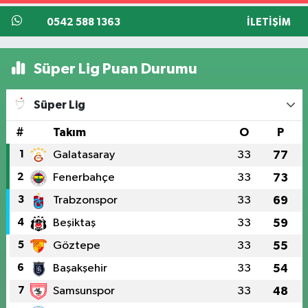
0542 588 1363
İLETIŞIM
Süper Lig Puan Durumu
Süper Lig
#
Takım
O
P
1
Galatasaray
33
77
2
Fenerbahçe
33
73
3
Trabzonspor
33
69
4
Beşiktaş
33
59
5
Göztepe
33
55
6
Başakşehir
33
54
7
Samsunspor
33
48