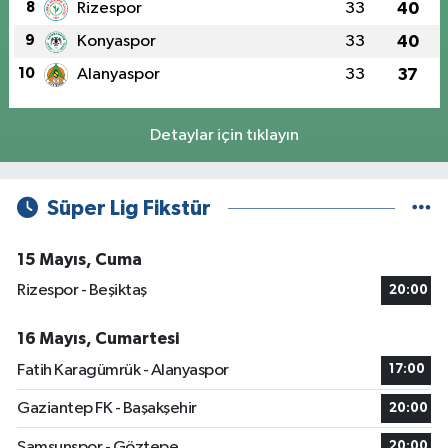
8
Rizespor
33
40
9
Konyaspor
33
40
10
Alanyaspor
33
37
Detaylar için tıklayın
Süper Lig Fikstür
15 Mayıs, Cuma
Rizespor - Beşiktaş
20:00
16 Mayıs, Cumartesi
Fatih Karagümrük - Alanyaspor
17:00
Gaziantep FK - Başakşehir
20:00
Samsunspor - Göztepe
20:00