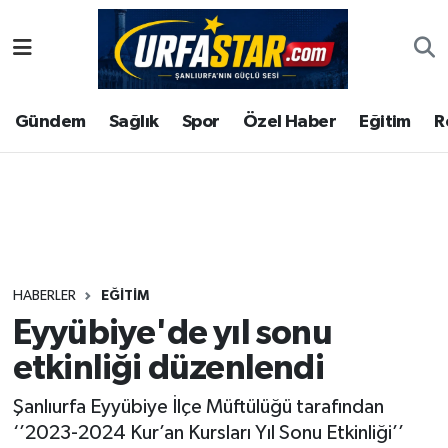
ASAYİS
Şanlıurfa Nöbetçi Eczaneler
Gündem
Sağlık
Spor
Özel Haber
Eğitim
R
ÇEVRE
Şanlıurfa Hava Durumu
DUNYA
Şanlıurfa Namaz Vakitleri
Eğitim
Şanlıurfa Trafik Yoğunluk Haritası
Ekonomi
Süper Lig Puan Durumu ve Fikstür
HABERLER
EĞITIM
Eyyübiye'de yıl sonu
Gündem
Tüm Manşetler
etkinliği düzenlendi
Kültür
Son Dakika Haberleri
Şanlıurfa Eyyübiye İlçe Müftülüğü tarafından
‘’2023-2024 Kur’an Kursları Yıl Sonu Etkinliği’’
Magazin
Haber Arşivi