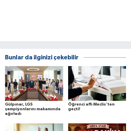
Bunlar da ilginizi çekebilir
Gülpınar, LGS
Öğrenci affı Meclis'ten
şampiyonlarını makamında
geçti!
ağırladı