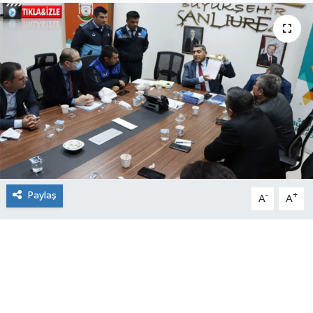
Paylaş
-
+
A
A