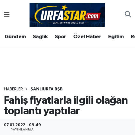
ASAYİS
Şanlıurfa Nöbetçi Eczaneler
Gündem
Sağlık
Spor
Özel Haber
Eğitim
R
ÇEVRE
Şanlıurfa Hava Durumu
DUNYA
Şanlıurfa Namaz Vakitleri
Eğitim
Şanlıurfa Trafik Yoğunluk Haritası
Ekonomi
Süper Lig Puan Durumu ve Fikstür
HABERLER
ŞANLIURFA BŞB
Fahiş fiyatlarla ilgili olağan
Gündem
Tüm Manşetler
toplantı yaptılar
Kültür
Son Dakika Haberleri
07.01.2022 - 09:49
Magazin
Haber Arşivi
YAYINLANMA