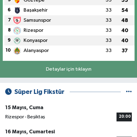
Göztepe
33
55
6
Başakşehir
33
54
7
Samsunspor
33
48
8
Rizespor
33
40
9
Konyaspor
33
40
10
Alanyaspor
33
37
Detaylar için tıklayın
Süper Lig Fikstür
15 Mayıs, Cuma
Rizespor - Beşiktaş
20:00
16 Mayıs, Cumartesi