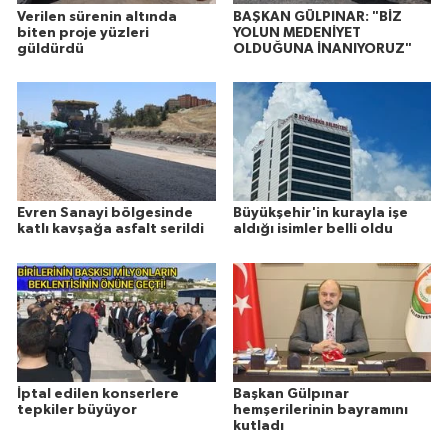
Verilen sürenin altında
BAŞKAN GÜLPINAR: "BİZ
biten proje yüzleri
YOLUN MEDENİYET
güldürdü
OLDUĞUNA İNANIYORUZ"
Evren Sanayi bölgesinde
Büyükşehir'in kurayla işe
katlı kavşağa asfalt serildi
aldığı isimler belli oldu
İptal edilen konserlere
Başkan Gülpınar
tepkiler büyüyor
hemşerilerinin bayramını
kutladı