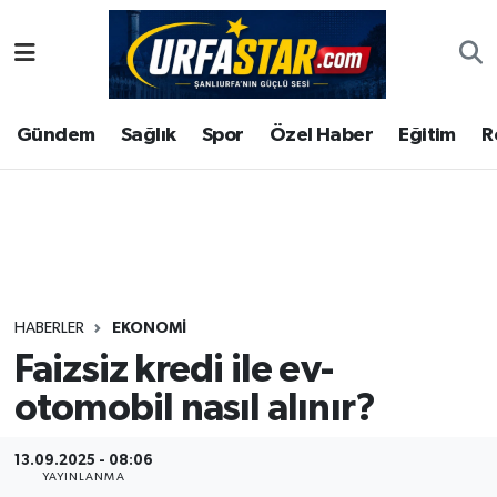
ASAYİS
Şanlıurfa Nöbetçi Eczaneler
Gündem
Sağlık
Spor
Özel Haber
Eğitim
R
ÇEVRE
Şanlıurfa Hava Durumu
DUNYA
Şanlıurfa Namaz Vakitleri
Eğitim
Şanlıurfa Trafik Yoğunluk Haritası
Ekonomi
Süper Lig Puan Durumu ve Fikstür
HABERLER
EKONOMI
Faizsiz kredi ile ev-
Gündem
Tüm Manşetler
otomobil nasıl alınır?
Kültür
Son Dakika Haberleri
13.09.2025 - 08:06
Magazin
Haber Arşivi
YAYINLANMA