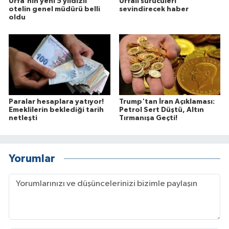
Urfa'nın yeni 5 yıldızlı
Urfalı sürücüleri
otelin genel müdürü belli
sevindirecek haber
oldu
Paralar hesaplara yatıyor!
Trump'tan İran Açıklaması:
Emeklilerin beklediği tarih
Petrol Sert Düştü, Altın
netleşti
Tırmanışa Geçti!
Yorumlar