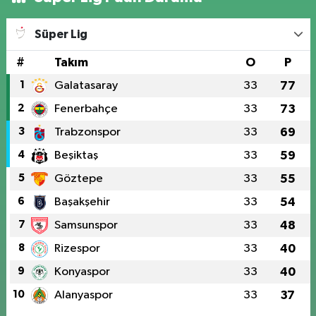
Süper Lig
#
Takım
O
P
1
Galatasaray
33
77
2
Fenerbahçe
33
73
3
Trabzonspor
33
69
4
Beşiktaş
33
59
5
Göztepe
33
55
6
Başakşehir
33
54
7
Samsunspor
33
48
8
Rizespor
33
40
9
Konyaspor
33
40
10
Alanyaspor
33
37