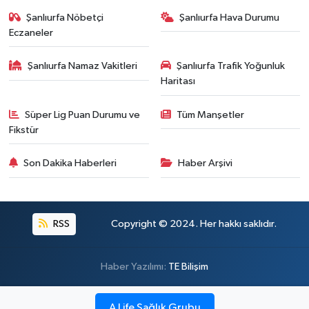
Şanlıurfa Nöbetçi
Şanlıurfa Hava Durumu
Eczaneler
Şanlıurfa Namaz Vakitleri
Şanlıurfa Trafik Yoğunluk
Haritası
Süper Lig Puan Durumu ve
Tüm Manşetler
Fikstür
Son Dakika Haberleri
Haber Arşivi
RSS
Copyright © 2024. Her hakkı saklıdır.
Haber Yazılımı:
TE Bilişim
A Life Sağlık Grubu