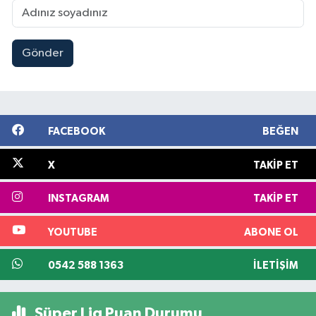
Gönder
FACEBOOK
BEĞEN
X
TAKIP ET
INSTAGRAM
TAKIP ET
YOUTUBE
ABONE OL
0542 588 1363
İLETIŞIM
Süper Lig Puan Durumu