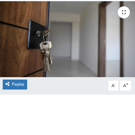
Paylaş
-
+
A
A