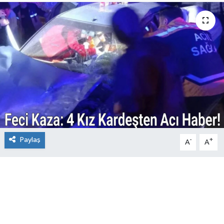
Paylaş
-
+
A
A