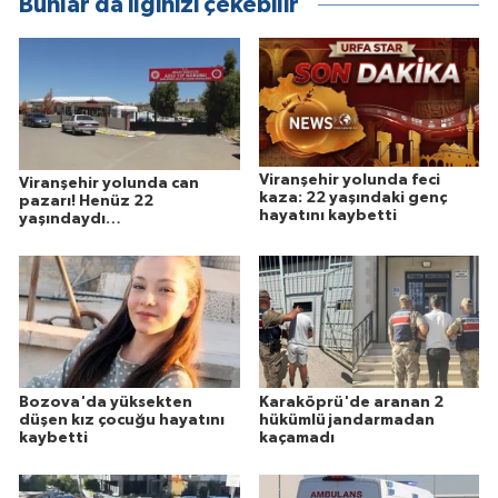
Bunlar da ilginizi çekebilir
Viranşehir yolunda feci
Viranşehir yolunda can
kaza: 22 yaşındaki genç
pazarı! Henüz 22
hayatını kaybetti
yaşındaydı…
Bozova'da yüksekten
Karaköprü'de aranan 2
düşen kız çocuğu hayatını
hükümlü jandarmadan
kaybetti
kaçamadı