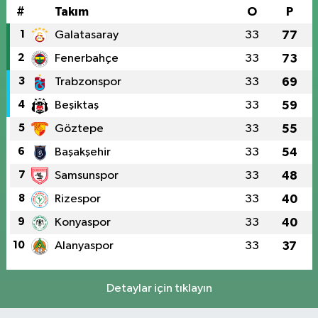
#
Takım
O
P
1
Galatasaray
33
77
2
Fenerbahçe
33
73
3
Trabzonspor
33
69
4
Beşiktaş
33
59
5
Göztepe
33
55
6
Başakşehir
33
54
7
Samsunspor
33
48
8
Rizespor
33
40
9
Konyaspor
33
40
10
Alanyaspor
33
37
Detaylar için tıklayın