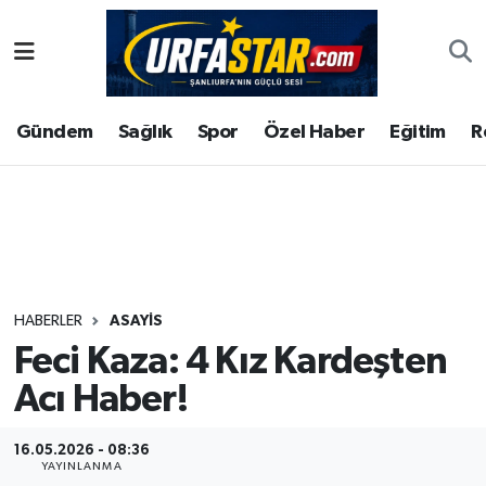
ASAYİS
Şanlıurfa Nöbetçi Eczaneler
Gündem
Sağlık
Spor
Özel Haber
Eğitim
R
ÇEVRE
Şanlıurfa Hava Durumu
DUNYA
Şanlıurfa Namaz Vakitleri
Eğitim
Şanlıurfa Trafik Yoğunluk Haritası
Ekonomi
Süper Lig Puan Durumu ve Fikstür
HABERLER
ASAYİS
Feci Kaza: 4 Kız Kardeşten
Gündem
Tüm Manşetler
Acı Haber!
Kültür
Son Dakika Haberleri
16.05.2026 - 08:36
Magazin
Haber Arşivi
YAYINLANMA