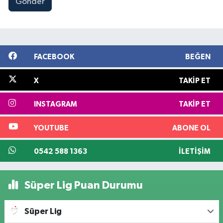
Gönder
FACEBOOK
BEĞEN
X
TAKIP ET
INSTAGRAM
TAKIP ET
YOUTUBE
ABONE OL
0542 588 1363
İLETIŞIM
Süper Lig Puan Durumu
Süper Lig